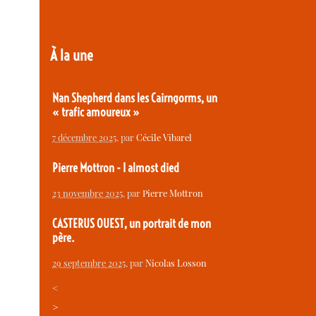
À la une
Nan Shepherd dans les Cairngorms, un
« trafic amoureux »
7 décembre 2025
, par
Cécile Vibarel
Pierre Mottron - I almost died
23 novembre 2025
, par
Pierre Mottron
CASTERUS OUEST, un portrait de mon
père.
29 septembre 2025
, par
Nicolas Losson
<
>