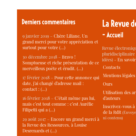
Derniers commentaires
La Revue d
-
Accueil
9 janvier 2019 –
Chère Liliane, Un
grand merci pour votre appréciation et
surtout pour votre (…)
Revue électroniqu
pluridisciplinaire 
30 décembre 2018 –
Bravo !
idées) -
En savoi
Somptueuse et riche présentation de ce
Contacts
merveilleux poète et érudit. (…)
Mentions légales
17 février 2018 –
Pour cette annonce qui
date, j’ai changé d’adresse mail :
Ours
contact : (…)
Utilisation des ar
d’auteurs
16 février 2018 –
C’était même pas lui,
mais c’est tout comme : c’est Aurélie
Inscrivez-vous à 
Filipetti qui a (…)
de la RdR
(Envoye
ni contenu)
29 août 2017 –
Encore un grand merci à
la Revue des Ressources, à Louise
Desrenards et (…)