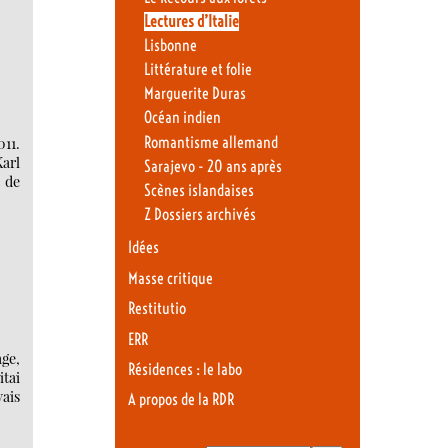
Lectures d’Italie
Lisbonne
Littérature et folie
Marguerite Duras
Océan indien
Romantisme allemand
011.
Karl
Sarajevo - 20 ans après
t de
Scènes islandaises
Z Dossiers archivés
Idées
Masse critique
Restitutio
ERR
ge,
Résidences : le labo
itai
vais
A propos de la RDR