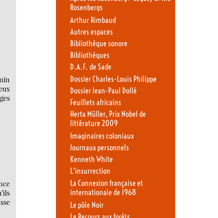
Rosenbergs
Arthur Rimbaud
Autres espaces
Bibliothèque sonore
Bibliothèques
D.A.F. de Sade
Dossier Charles-Louis Philippe
emin
ieux
Dossier Jean-Paul Dollé
ges
Feuillets africains
Herta Müller, Prix Nobel de
littérature 2009
Imaginaires coloniaux
Journaux personnels
Kenneth White
L’insurrection
La Connexion française et
nce
internationale de 1968
’ils
isse
Le pôle Noir
Le Recours aux forêts