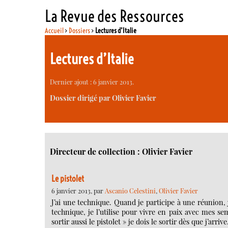
La Revue des Ressources
Accueil
>
Dossiers
>
Lectures d’Italie
Lectures d’Italie
Dernier ajout : 6 janvier 2013.
Dossier dirigé par Olivier Favier
Directeur de collection : Olivier Favier
Le pistolet
6 janvier 2013, par
Ascanio Celestini
,
Olivier Favier
J’ai une technique. Quand je participe à une réunion, j
technique, je l’utilise pour vivre en paix avec mes se
sortir aussi le pistolet » je dois le sortir dès que j’ar