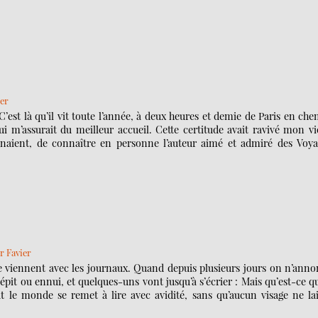
ier
est là qu’il vit toute l’année, à deux heures et demie de Paris en ch
ui m’assurait du meilleur accueil. Cette certitude avait ravivé mon v
gnaient, de connaître en personne l’auteur aimé et admiré des Voya
r Favier
e viennent avec les journaux. Quand depuis plusieurs jours on n’anno
épit ou ennui, et quelques-uns vont jusqu’à s’écrier : Mais qu’est-ce qu
ut le monde se remet à lire avec avidité, sans qu’aucun visage ne la