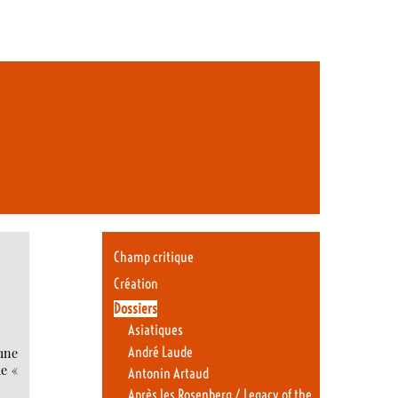
Champ critique
Création
Dossiers
Asiatiques
André Laude
’une
de «
Antonin Artaud
Après les Rosenberg / Legacy of the