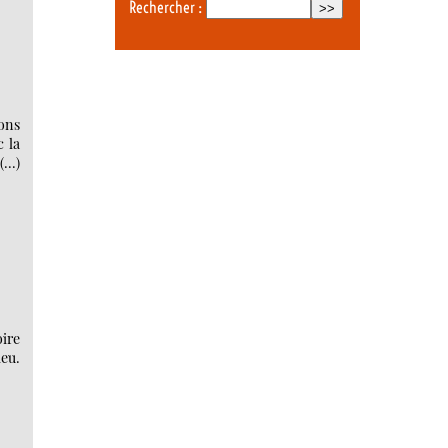
Rechercher :
ons
c la
...)
ire
ieu.