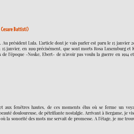
 Cesare Battisti)
 président Lula. L’article dont je vais parler est paru le 15 janvier 2
un 15 janvier, en 1919 précisément, que sont morts Rosa Luxemburg et 
de l’époque -Noske, Ebert- de n’avoir pas voulu la guerre en 1914 e
s et aux fenêtres hautes, de ces moments élus où se ferme un voya
beauté douloureuse, de pétrifiante nostalgie. Arrivant à Bergame, je vis
 où la sonorité des mots me servait de promesse. A l’étage, je me trou