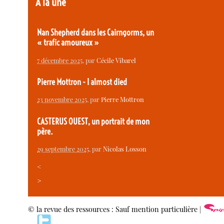
À la une
Nan Shepherd dans les Cairngorms, un
« trafic amoureux »
7 décembre 2025
, par
Cécile Vibarel
Pierre Mottron - I almost died
23 novembre 2025
, par
Pierre Mottron
CASTERUS OUEST, un portrait de mon
père.
29 septembre 2025
, par
Nicolas Losson
<
>
© la revue des ressources : Sauf mention particulière |