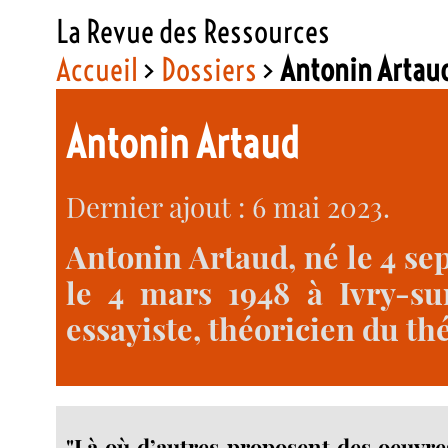
La Revue des Ressources
Accueil
>
Dossiers
>
Antonin Artau
Antonin Artaud
Dernier ajout : 6 mai 2023.
Antonin Artaud, né le 4 se
le 4 mars 1948 à Ivry-sur
essayiste, théoricien du thé
"Là où d’autres proposent des oeuvre