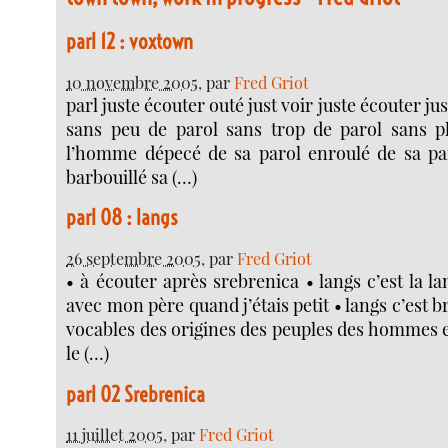
parl 12 : voxtown
10 novembre 2005
, par
Fred Griot
parl juste écouter outé just voir juste écouter j
sans peu de parol sans trop de parol sans p
l’homme dépecé de sa parol enroulé de sa p
barbouillé sa (…)
parl 08 : langs
26 septembre 2005
, par
Fred Griot
• à écouter après srebrenica • langs c’est la la
avec mon père quand j’étais petit • langs c’est 
vocables des origines des peuples des hommes e
le (…)
parl 02 Srebrenica
11 juillet 2005
, par
Fred Griot