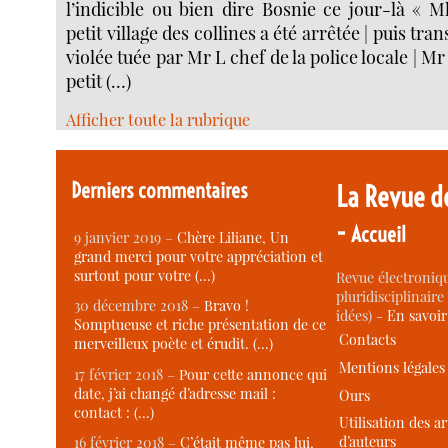
l’indicible ou bien dire Bosnie ce jour-là « M
petit village des collines a été arrêtée | puis tra
violée tuée par Mr L chef de la police locale | Mr
petit (…)
Afficher toute la rubrique
Derniers commentaires
La Revue d
-
Accueil
9 janvier 2019 –
Chère Liliane, Un
grand merci pour votre appréciation et
surtout pour votre (…)
Revue électroniqu
pluridisciplinaire 
30 décembre 2018 –
Bravo !
idées) -
En savoi
Somptueuse et riche présentation de ce
Contacts
merveilleux poète et érudit. (…)
Mentions légales
17 février 2018 –
Pour cette annonce qui
date, j’ai changé d’adresse mail :
Ours
contact : (…)
Utilisation des ar
d’auteurs
16 février 2018 –
C’était même pas lui,