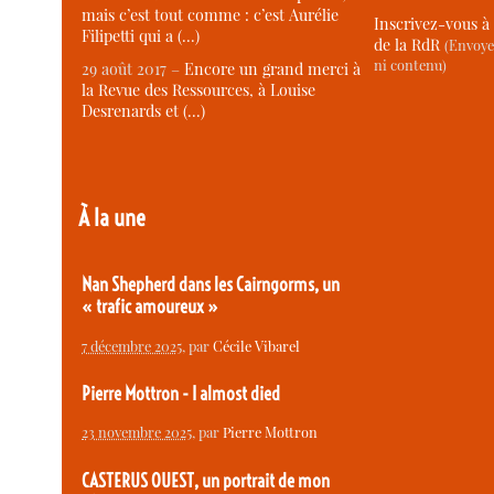
mais c’est tout comme : c’est Aurélie
Inscrivez-vous à 
Filipetti qui a (…)
de la RdR
(Envoye
ni contenu)
29 août 2017 –
Encore un grand merci à
la Revue des Ressources, à Louise
Desrenards et (…)
À la une
Nan Shepherd dans les Cairngorms, un
« trafic amoureux »
7 décembre 2025
, par
Cécile Vibarel
Pierre Mottron - I almost died
23 novembre 2025
, par
Pierre Mottron
CASTERUS OUEST, un portrait de mon