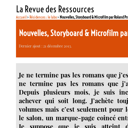
La Revue des Ressources
Accueil
>
Résidences : le labo
>
Nouvelles, Storyboard & Microfilm par Roland Pr
Nouvelles, Storyboard & Microfilm pa
Dernier ajout : 21 décembre 2013.
Je ne termine pas les romans que j’es
ne termine pas les romans que j’ai
Depuis plusieurs mois, je suis in
achever qui soit long. J’achète tou
volumes mais c’est seulement pour l
le salon, un marque-page coincé entr
Je suppose que je suis atteint d