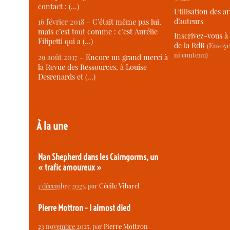
contact : (…)
Utilisation des ar
d’auteurs
16 février 2018 –
C’était même pas lui,
mais c’est tout comme : c’est Aurélie
Inscrivez-vous à 
Filipetti qui a (…)
de la RdR
(Envoye
ni contenu)
29 août 2017 –
Encore un grand merci à
la Revue des Ressources, à Louise
Desrenards et (…)
À la une
Nan Shepherd dans les Cairngorms, un
« trafic amoureux »
7 décembre 2025
, par
Cécile Vibarel
Pierre Mottron - I almost died
23 novembre 2025
, par
Pierre Mottron