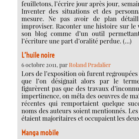
feuille­tons, l’écrire jour après jour, sem
Inventer des situa­tions et des per­son­
mesure. Ne pas avoir de plan détaillé
improviser. Raconter une his­toire sur le 
son blog comme d’un outil per­met­tant 
l’écriture une part d’oralité per­due. (…)
L’huile noire
6 octobre 2011, par
Roland Pradalier
Lors de l’exposition où furent regroupées
que l’on désignait alors par le term
figurèrent pas que des travaux d’inconnu
impertinence, on mêla des oeuvres de maî
récentes qui remportaient quelque succ
noms des auteurs soient mentionnés. Les 
étaient majoritaires et occupaient les deux
Manga mobile