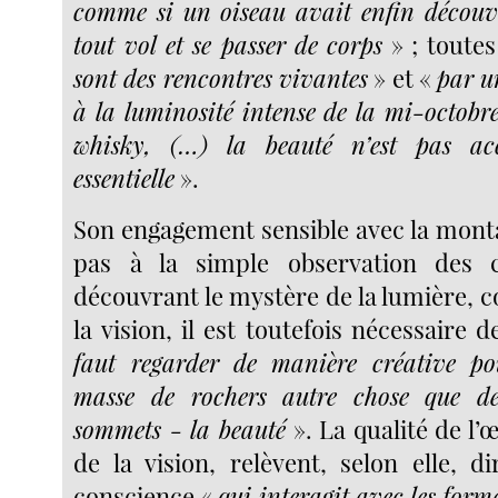
comme si un oiseau avait enfin découv
tout vol et se passer de corps
» ; toutes
sont des rencontres vivantes
» et «
par u
à la luminosité intense de la mi-octobr
whisky, (…) la beauté n’est pas acce
essentielle
».
Son engagement sensible avec la monta
pas à la simple observation des ch
découvrant le mystère de la lumière, con
la vision, il est toutefois nécessaire 
faut regarder de manière créative po
masse de rochers autre chose que des
sommets - la beauté
». La qualité de l’œ
de la vision, relèvent, selon elle, d
conscience «
qui interagit avec les for