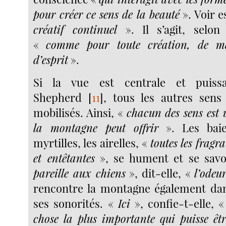
pour créer ce sens de la beauté
». Voir e
créatif continuel
». Il s’agit, selo
«
comme pour toute création, de ma
d’esprit
».
Si la vue est centrale et puis
Shepherd
[
11
]
, tous les autres sens
mobilisés. Ainsi, «
chacun des sens est 
la montagne peut offrir
». Les baie
myrtilles, les airelles, «
toutes les frag
et entêtantes
», se hument et se sav
pareille aux chiens
», dit-elle, «
l’odeu
rencontre la montagne également dan
ses sonorités. «
Ici
», confie-t-elle, 
chose la plus importante qui puisse êtr