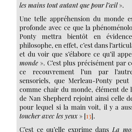
les mains tout autant que pour l’œil
».
Une telle appréhension du monde e
profonde avec ce que la phénoménolo
Ponty mettra bientôt en évidenc
philosophe, en effet, c’est dans l’artic
et du voir que s’élabore ce qu’il app
monde
». C’est plus précisément par ce
ce recouvrement l’un par l’aut
sensoriels, que Merleau-Ponty peut 
comme chair du monde, élément de l’Ê
de Nan Shepherd rejoint ainsi celle 
pour lequel si la main voit, il y a au
toucher avec les yeux
»
[
13
]
.
C’est ce qu’elle exprime dans
La mon