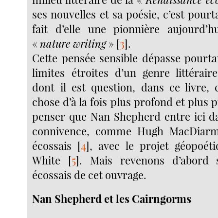
ses nouvelles et sa poésie, c’est pourta
fait d’elle une pionnière aujourd’
«
nature writing
»
[
3
]
.
Cette pensée sensible dépasse pourta
limites étroites d’un genre littérair
dont il est question, dans ce livre, 
chose d’à la fois plus profond et plus p
penser que Nan Shepherd entre ici d
connivence, comme Hugh MacDiarmi
écossais
[
4
]
, avec le projet géopoét
White
[
5
]
. Mais revenons d’abord 
écossais de cet ouvrage.
Nan Shepherd et les Cairngorms