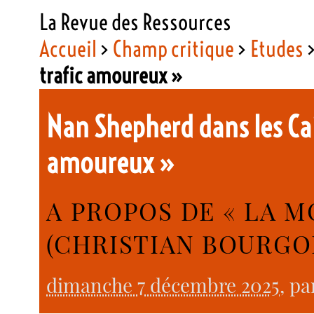
La Revue des Ressources
Accueil
>
Champ critique
>
Etudes
trafic amoureux »
Nan Shepherd dans les Ca
amoureux »
A PROPOS DE « LA 
(CHRISTIAN BOURGOI
dimanche 7 décembre 2025
, p