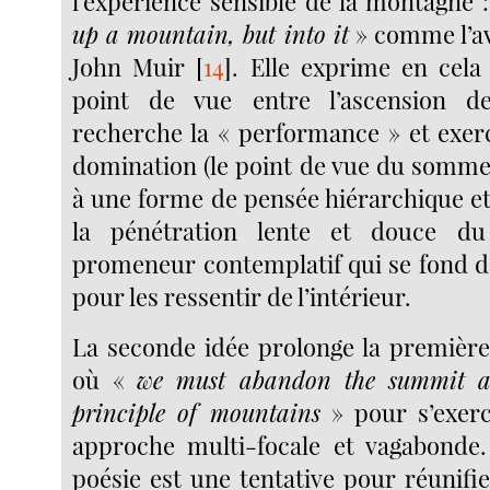
l’expérience sensible de la montagne 
up a mountain, but into it
» comme l’av
John Muir
[
14
]
. Elle exprime en cela 
point de vue entre l’ascension de 
recherche la « performance » et exe
domination (le point de vue du somm
à une forme de pensée hiérarchique et
la pénétration lente et douce d
promeneur contemplatif qui se fond d
pour les ressentir de l’intérieur.
La seconde idée prolonge la premièr
où «
we must abandon the summit as
principle of mountains
» pour s’exerc
approche multi-focale et vagabonde.
poésie est une tentative pour réunifi