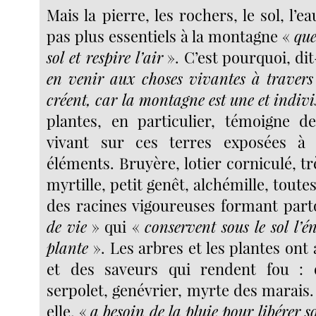
Mais la pierre, les rochers, le sol, l’ea
pas plus essentiels à la montagne «
que
sol et respire l’air
». C’est pourquoi, dit
en venir aux choses vivantes à travers l
créent, car la montagne est une et indivi
plantes, en particulier, témoigne d
vivant sur ces terres exposées à
éléments. Bruyère, lotier corniculé, trè
myrtille, petit genêt, alchémille, toute
des racines vigoureuses formant par
de vie
» qui «
conservent sous le sol l’én
plante
». Les arbres et les plantes ont
et des saveurs qui rendent fou : o
serpolet, genévrier, myrte des marais.
elle, «
a besoin de la pluie pour libérer s