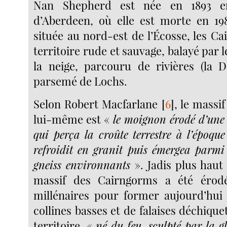
Nan Shepherd est née en 1893 e
d’Aberdeen, où elle est morte en 198
située au nord-est de l’Écosse, les C
territoire rude et sauvage, balayé par le
la neige, parcouru de rivières (la D
parsemé de Lochs.
Selon Robert Macfarlane
[
6
]
, le massi
lui-même est «
le moignon érodé d’un
qui perça la croûte terrestre à l’époqu
refroidit en granit puis émergea parmi l
gneiss environnants
». Jadis plus haut 
massif des Cairngorms a été érod
millénaires pour former aujourd’hui
collines basses et de falaises déchique
territoire, «
né du feu, sculpté par la gl