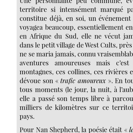
Une personnalité peu commune, év
territoire si intensément marqué pa
constitue déjà, en soi, un événement s
voyagea beaucoup, essentiellement en
en Afrique du Sud, elle ne vécut jam
dans le petit village de West Cults, prè
ne se maria jamais, connu vraisembla
aventures amoureuses mais c’est
montagnes, ces collines, ces rivières et
dévoue son «
trafic amoureux
». En tou
tous moments (le jour, la nuit, à l’au
elle a passé son temps libre à parcou
milliers de kilomètres sur ce territo
pays.
Pour Nan Shepherd, la poésie était «
l