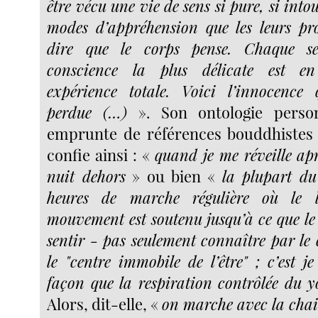
être vécu une vie de sens si pure, si into
modes d’appréhension que les leurs pr
dire que le corps pense. Chaque s
conscience la plus délicate est 
expérience totale. Voici l’innocenc
perdue (…)
». Son ontologie person
emprunte de références bouddhistes o
confie ainsi : «
quand je me réveille apr
nuit dehors
» ou bien «
la plupart du
heures de marche régulière où le
mouvement est soutenu jusqu’à ce que l
sentir - pas seulement connaître par l
le "centre immobile de l’être" ; c’est j
façon que la respiration contrôlée du y
Alors, dit-elle, «
on marche avec la chai