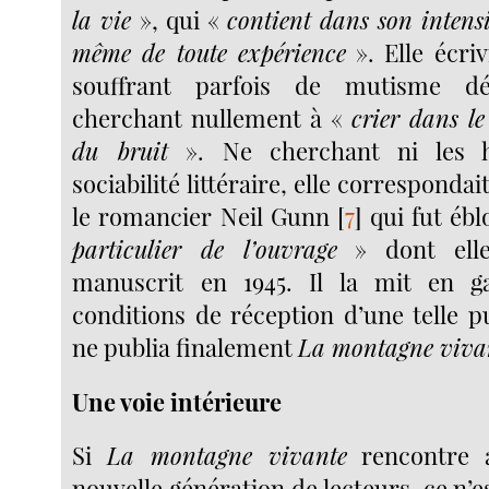
la vie
», qui «
contient dans son intensi
même de toute expérience
». Elle écri
souffrant parfois de mutisme dé
cherchant nullement à «
crier dans le
du bruit
». Ne cherchant ni les h
sociabilité littéraire, elle corresponda
le romancier Neil Gunn
[
7
]
qui fut ébl
particulier de l’ouvrage
» dont elle 
manuscrit en 1945. Il la mit en 
conditions de réception d’une telle pu
ne publia finalement
La montagne viva
Une voie intérieure
Si
La montagne vivante
rencontre a
nouvelle génération de lecteurs, ce n’