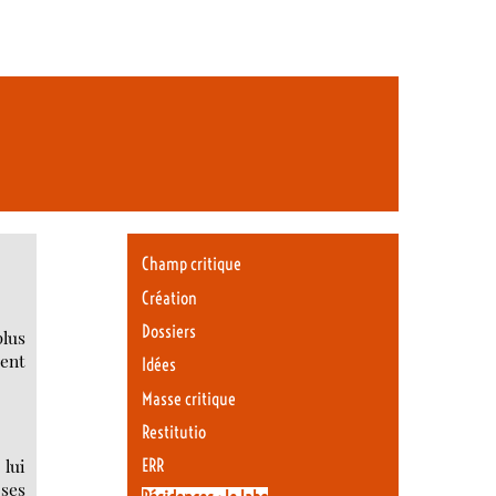
Champ critique
Création
Dossiers
plus
ment
Idées
Masse critique
Restitutio
lui
ERR
 ses