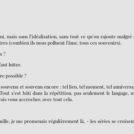
ui, mais sans l’idéalisation, sans tout ce qu’on rajoute malgré 
tres (combien ils nous polluent l’âme, tous ces souvenirs).
s ?
aut lutter.
re possible ?
t souvenu et souvenu encore : tel lieu, tel moment, tel anniversa
Tout s’est bâti dans la répétition, pas seulement le langage, 
rais vous accrocher, avec tout cela.
amille, je me promenais régulièrement là, - les séries se croisen