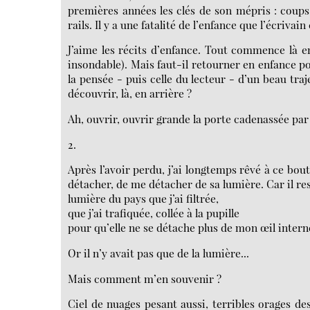
premières années les clés de son mépris : coups d
rails. Il y a une fatalité de l’enfance que l’écriv
J’aime les récits d’enfance. Tout commence là en 
insondable). Mais faut-il retourner en enfance po
la pensée - puis celle du lecteur - d’un beau traj
découvrir, là, en arrière ?
Ah, ouvrir, ouvrir grande la porte cadenassée par 
2.
Après l’avoir perdu, j’ai longtemps rêvé à ce bou
détacher, de me détacher de sa lumière. Car il res
lumière du pays que j’ai filtrée,
que j’ai trafiquée, collée à la pupille
pour qu’elle ne se détache plus de mon œil intern
Or il n’y avait pas que de la lumière...
Mais comment m’en souvenir ?
Ciel de nuages pesant aussi, terribles orages des 