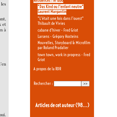
Résidences : le labo
 les
"Das Kind ou l’enfant neutre"
Laurent Margantin
"L’était une fois dans l’ouest"
ant,
Thibault de Vivies
x et
en à
cabane d’hiver - Fred Griot
Larsens - Grégory Hosteins
Nouvelles, Storyboard & Microfilm
par Roland Pradalier
town town, work in progress - Fred
Griot
m’en
A propos de la RDR
Rechercher :
Articles de cet auteur
(98…)
nui.