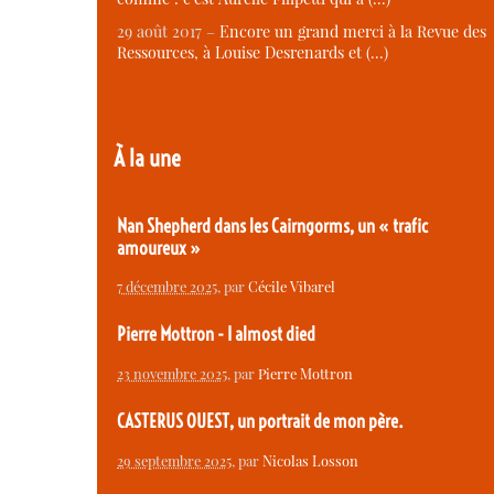
29 août 2017 –
Encore un grand merci à la Revue des
Ressources, à Louise Desrenards et (…)
À la une
Nan Shepherd dans les Cairngorms, un « trafic
amoureux »
7 décembre 2025
, par
Cécile Vibarel
Pierre Mottron - I almost died
23 novembre 2025
, par
Pierre Mottron
CASTERUS OUEST, un portrait de mon père.
29 septembre 2025
, par
Nicolas Losson