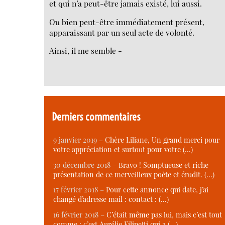
et qui n’a peut-être jamais existé, lui aussi.
Ou bien peut-être immédiatement présent,
apparaissant par un seul acte de volonté.
Ainsi, il me semble -
Derniers commentaires
9 janvier 2019 –
Chère Liliane, Un grand merci pour
votre appréciation et surtout pour votre (…)
30 décembre 2018 –
Bravo ! Somptueuse et riche
présentation de ce merveilleux poète et érudit. (…)
17 février 2018 –
Pour cette annonce qui date, j’ai
changé d’adresse mail : contact : (…)
16 février 2018 –
C’était même pas lui, mais c’est tout
comme : c’est Aurélie Filipetti qui a (…)