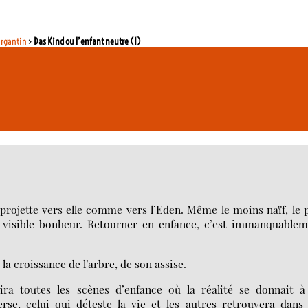
argantin
>
Das Kind ou l’enfant neutre (1)
 projette vers elle comme vers l’Eden. Même le moins naïf, le 
un visible bonheur. Retourner en enfance, c’est immanquable
 la croissance de l’arbre, de son assise.
a toutes les scènes d’enfance où la réalité se donnait à 
rse, celui qui déteste la vie et les autres retrouvera dans