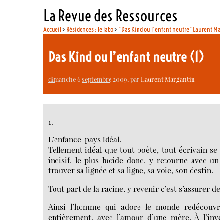
La Revue des Ressources
Accueil
>
Résidences : le labo
>
"Das Kind ou l’enfant neutre" Laurent M
Das Kind ou l’enfant neutre (1)
dimanche 6 septembre 2009
, par
Laurent Margantin
1.
L’enfance, pays idéal.
Tellement idéal que tout poète, tout écrivain se
incisif, le plus lucide donc, y retourne avec 
trouver sa lignée et sa ligne, sa voie, son destin.
Tout part de la racine, y revenir c’est s’assurer de
Ainsi l’homme qui adore le monde redécouvrir
entièrement, avec l’amour d’une mère. À l’inve