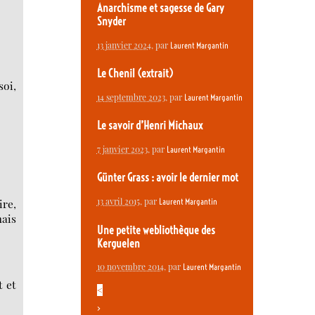
Anarchisme et sagesse de Gary
Snyder
13 janvier 2024
, par
Laurent Margantin
Le Chenil (extrait)
soi,
14 septembre 2023
, par
Laurent Margantin
Le savoir d’Henri Michaux
7 janvier 2023
, par
Laurent Margantin
Günter Grass : avoir le dernier mot
13 avril 2015
, par
ire,
Laurent Margantin
mais
Une petite webliothèque des
Kerguelen
10 novembre 2014
, par
Laurent Margantin
t et
<
>