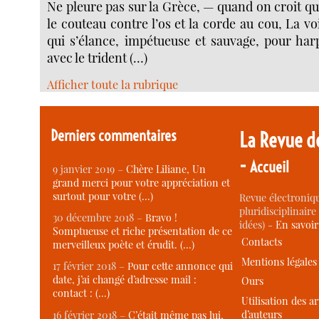
Ne pleure pas sur la Grèce, — quand on croit qu’e
le couteau contre l’os et la corde au cou, La v
qui s’élance, impétueuse et sauvage, pour har
avec le trident (…)
Afficher toute la rubrique
Derniers commentaires
La Revue d
-
Accueil
9 janvier 2019 –
Chère Liliane, Un
grand merci pour votre appréciation et
surtout pour votre (…)
Revue électroniqu
pluridisciplinaire 
30 décembre 2018 –
Bravo !
idées) -
En savoi
Somptueuse et riche présentation de ce
Contacts
merveilleux poète et érudit. (…)
Mentions légales
17 février 2018 –
Pour cette annonce qui
date, j’ai changé d’adresse mail :
Ours
contact : (…)
Utilisation des ar
d’auteurs
16 février 2018 –
C’était même pas lui,