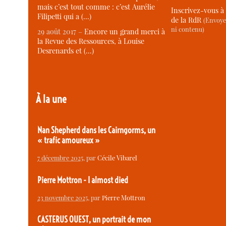
mais c’est tout comme : c’est Aurélie
Inscrivez-vous à 
Filipetti qui a (…)
de la RdR
(Envoye
ni contenu)
29 août 2017 –
Encore un grand merci à
la Revue des Ressources, à Louise
Desrenards et (…)
À la une
Nan Shepherd dans les Cairngorms, un
« trafic amoureux »
7 décembre 2025
, par
Cécile Vibarel
Pierre Mottron - I almost died
23 novembre 2025
, par
Pierre Mottron
CASTERUS OUEST, un portrait de mon