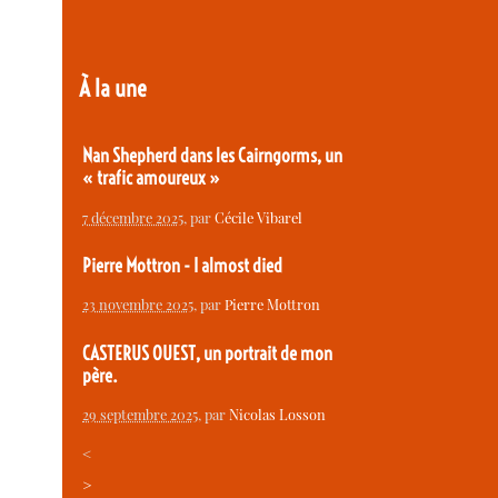
À la une
Nan Shepherd dans les Cairngorms, un
« trafic amoureux »
7 décembre 2025
, par
Cécile Vibarel
Pierre Mottron - I almost died
23 novembre 2025
, par
Pierre Mottron
CASTERUS OUEST, un portrait de mon
père.
29 septembre 2025
, par
Nicolas Losson
<
>