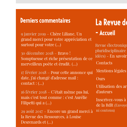
Derniers commentaires
La Revue d
-
Accueil
9 janvier 2019 –
Chère Liliane, Un
grand merci pour votre appréciation et
surtout pour votre (…)
Revue électroniqu
pluridisciplinaire 
30 décembre 2018 –
Bravo !
idées) -
En savoi
Somptueuse et riche présentation de ce
Contacts
merveilleux poète et érudit. (…)
Mentions légales
17 février 2018 –
Pour cette annonce qui
date, j’ai changé d’adresse mail :
Ours
contact : (…)
Utilisation des ar
d’auteurs
16 février 2018 –
C’était même pas lui,
mais c’est tout comme : c’est Aurélie
Inscrivez-vous à 
Filipetti qui a (…)
de la RdR
(Envoye
ni contenu)
29 août 2017 –
Encore un grand merci à
la Revue des Ressources, à Louise
Desrenards et (…)