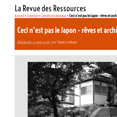
La Revue des Ressources
Accueil
>
Création
>
Carnets et journaux
>
Ceci n’est pas le Japon - rêves et arc
Ceci n’est pas le Japon - rêves et arc
dimanche 24 mai 2026
, par
Yann Leblanc