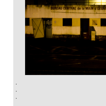
.
.
.