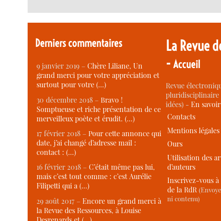
Derniers commentaires
La Revue d
-
Accueil
9 janvier 2019 –
Chère Liliane, Un
grand merci pour votre appréciation et
surtout pour votre (…)
Revue électroniqu
pluridisciplinaire 
30 décembre 2018 –
Bravo !
idées) -
En savoi
Somptueuse et riche présentation de ce
Contacts
merveilleux poète et érudit. (…)
Mentions légales
17 février 2018 –
Pour cette annonce qui
date, j’ai changé d’adresse mail :
Ours
contact : (…)
Utilisation des ar
d’auteurs
16 février 2018 –
C’était même pas lui,
mais c’est tout comme : c’est Aurélie
Inscrivez-vous à 
Filipetti qui a (…)
de la RdR
(Envoye
ni contenu)
29 août 2017 –
Encore un grand merci à
la Revue des Ressources, à Louise
Desrenards et (…)