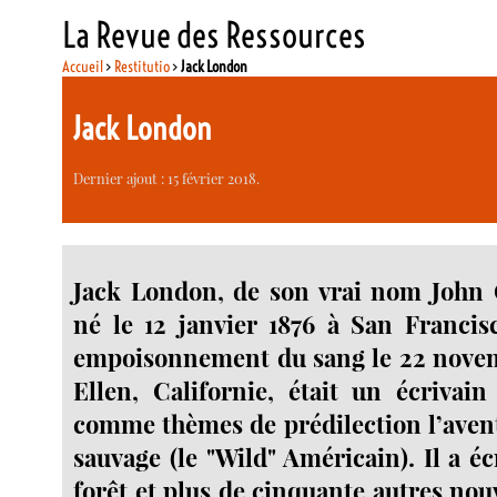
La Revue des Ressources
Accueil
>
Restitutio
>
Jack London
Jack London
Dernier ajout : 15 février 2018.
Jack London, de son vrai nom John G
né le 12 janvier 1876 à San Francis
empoisonnement du sang le 22 novem
Ellen, Californie, était un écrivai
comme thèmes de prédilection l’avent
sauvage (le "Wild" Américain). Il a éc
forêt et plus de cinquante autres nou