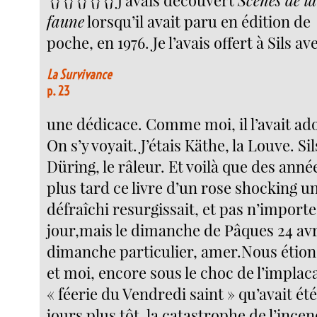
faune
lorsqu’il avait paru en édition de
poche, en 1976. Je l’avais offert à Sils av
La Survivance
p. 23
une dédicace. Comme moi, il l’avait ad
On s’y voyait. J’étais Käthe, la Louve. Sil
Düring, le râleur. Et voilà que des anné
plus tard ce livre d’un rose shocking u
défraîchi resurgissait, et pas n’importe
jour,mais le dimanche de Pâques 24 avr
dimanche particulier, amer.Nous étions
et moi, encore sous le choc de l’implac
« féerie du Vendredi saint » qu’avait ét
jours plus tôt, la catastrophe de l’ince