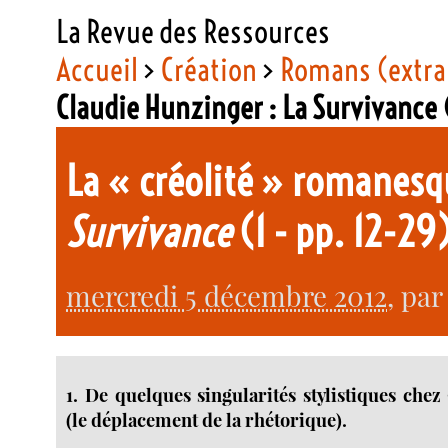
La Revue des Ressources
Accueil
>
Création
>
Romans (extra
Claudie Hunzinger : La Survivance (
La « créolité » romanesq
Survivance
(1 - pp. 12-29
mercredi 5 décembre 2012
, pa
1. De quelques singularités stylistiques che
(le déplacement de la rhétorique).