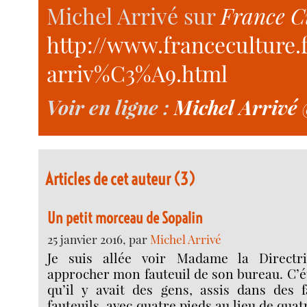
Michel Arrivé sur
France C
http://www.franceculture
arriv%C3%A9.html
Voir en ligne :
Michel Arrivé 
Articles de cet auteur (3)
Un petit morceau de Sopalin
25 janvier 2016, par
Michel Arrivé
Je suis allée voir Madame la Directrice
approcher mon fauteuil de son bureau. C’éta
qu’il y avait des gens, assis dans des f
fauteuils, avec quatre pieds au lieu de quat