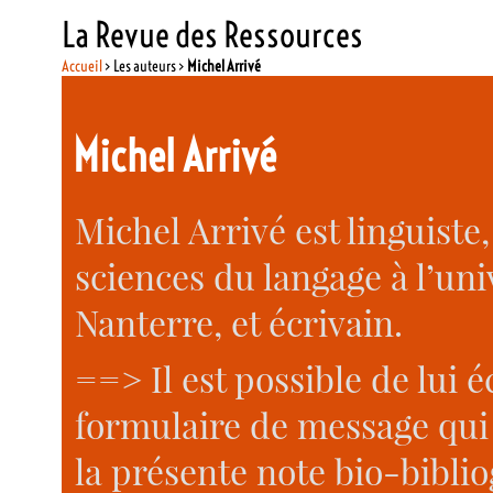
La Revue des Ressources
Accueil
> Les auteurs >
Michel Arrivé
Michel Arrivé
Michel Arrivé est linguiste
sciences du langage à l’uni
Nanterre, et écrivain.
==> Il est possible de lui 
formulaire de message qui 
la présente note bio-bibli