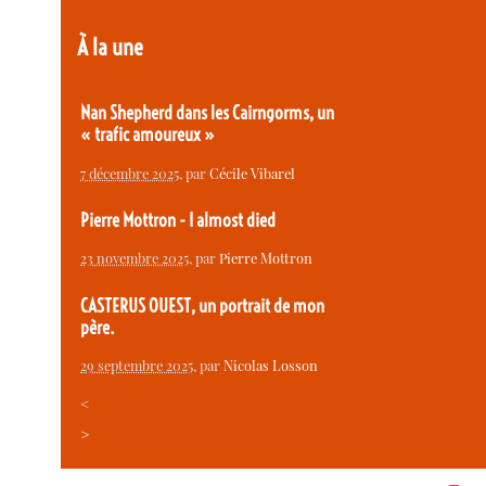
À la une
Nan Shepherd dans les Cairngorms, un
« trafic amoureux »
7 décembre 2025
, par
Cécile Vibarel
Pierre Mottron - I almost died
23 novembre 2025
, par
Pierre Mottron
CASTERUS OUEST, un portrait de mon
père.
29 septembre 2025
, par
Nicolas Losson
<
>