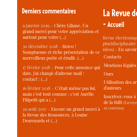
Derniers commentaires
La Revue d
-
Accueil
9 janvier 2019 –
Chère Liliane, Un
grand merci pour votre appréciation et
surtout pour votre (…)
Revue électroniqu
pluridisciplinaire 
30 décembre 2018 –
Bravo !
idées) -
En savoi
Somptueuse et riche présentation de ce
Contacts
merveilleux poète et érudit. (…)
Mentions légales
17 février 2018 –
Pour cette annonce qui
date, j’ai changé d’adresse mail :
Ours
contact : (…)
Utilisation des ar
d’auteurs
16 février 2018 –
C’était même pas lui,
mais c’est tout comme : c’est Aurélie
Inscrivez-vous à 
Filipetti qui a (…)
de la RdR
(Envoye
ni contenu)
29 août 2017 –
Encore un grand merci à
la Revue des Ressources, à Louise
Desrenards et (…)