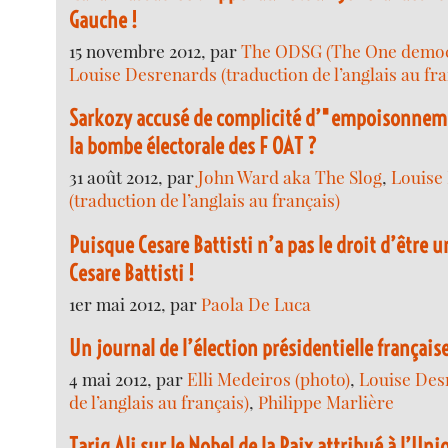
Gauche !
15 novembre 2012, par
The ODSG (The One democr
Louise Desrenards (traduction de l’anglais au fra
Sarkozy accusé de complicité d’"empoisonneme
la bombe électorale des F OAT ?
31 août 2012, par
John Ward aka The Slog
,
Louise
(traduction de l’anglais au français)
Puisque Cesare Battisti n’a pas le droit d’être u
Cesare Battisti !
1er mai 2012, par
Paola De Luca
Un journal de l’élection présidentielle français
4 mai 2012, par
Elli Medeiros (photo)
,
Louise Des
de l’anglais au français)
,
Philippe Marlière
Tariq Ali sur le Nobel de la Paix attribué à l’U