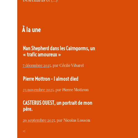
À la une
Nan Shepherd dans les Cairngorms, un
« trafic amoureux »
7 décembre 2025
, par
Cécile Vibarel
Pierre Mottron - I almost died
23 novembre 2025
, par
Pierre Mottron
CASTERUS OUEST, un portrait de mon
père.
29 septembre 2025
, par
Nicolas Losson
<