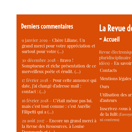
Derniers commentaires
La Revue d
-
Accueil
9 janvier 2019 –
Chère Liliane, Un
grand merci pour votre appréciation et
surtout pour votre (…)
Revue électroniqu
pluridisciplinaire 
30 décembre 2018 –
Bravo !
idées) -
En savoi
Somptueuse et riche présentation de ce
Contacts
merveilleux poète et érudit. (…)
Mentions légales
17 février 2018 –
Pour cette annonce qui
date, j’ai changé d’adresse mail :
Ours
contact : (…)
Utilisation des ar
d’auteurs
16 février 2018 –
C’était même pas lui,
mais c’est tout comme : c’est Aurélie
Inscrivez-vous à 
Filipetti qui a (…)
de la RdR
(Envoye
ni contenu)
29 août 2017 –
Encore un grand merci à
la Revue des Ressources, à Louise
Desrenards et (…)