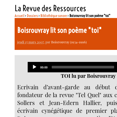
La Revue des Ressources
Accueil
>
Dossiers
>
Bibliothèque sonore
>
Boisrouvray lit son poème "toi"
Boisrouvray lit son poème "toi"
jeudi 15 mars 2007
, par
Boisrouvray (1934-1996)
Audio
Current
00:00
Player
time
TOI lu par Boisrouvray
Ecrivain d’avant-garde au début 
fondateur de la revue "Tel Quel" aux 
Sollers et Jean-Edern Hallier, puis
écrivain cynégétique de premier p