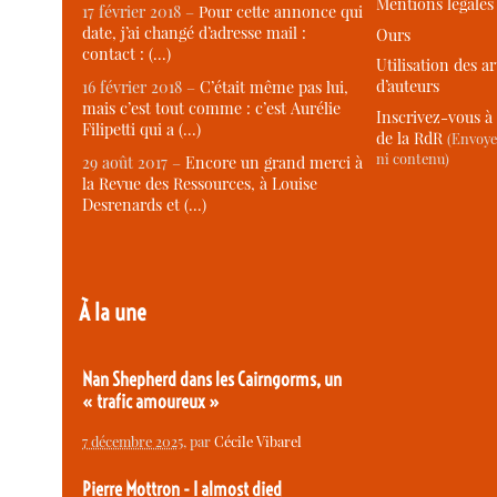
Mentions légales
17 février 2018 –
Pour cette annonce qui
date, j’ai changé d’adresse mail :
Ours
contact : (…)
Utilisation des ar
d’auteurs
16 février 2018 –
C’était même pas lui,
mais c’est tout comme : c’est Aurélie
Inscrivez-vous à 
Filipetti qui a (…)
de la RdR
(Envoye
ni contenu)
29 août 2017 –
Encore un grand merci à
la Revue des Ressources, à Louise
Desrenards et (…)
À la une
Nan Shepherd dans les Cairngorms, un
« trafic amoureux »
7 décembre 2025
, par
Cécile Vibarel
Pierre Mottron - I almost died