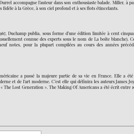
urrel accompagne l’auteur dans son enthousiaste balade. Miller, à pa
s fidèle à la Grèce, à son ciel profond et à ses flots étincelants.
1967, Duchamp publia, sous forme d’une édition limitée à cent cinqu
f (usuellement connue des experts sous le nom de La boîte blanche). C
neuf notes, pour la plupart compilées au cours des années précéd
américaine a passé la majeure partie de sa vie en France. Elle a ét
erne et de l’art moderne. C’est elle qui définira les auteurs James Jo
« The Lost Generation ». The Making Of Americans a été écrit entre 1