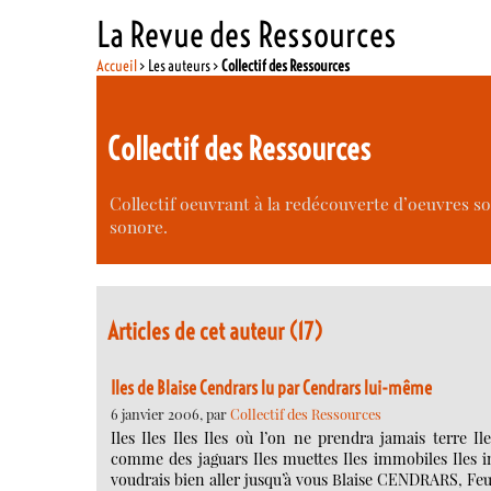
La Revue des Ressources
Accueil
> Les auteurs >
Collectif des Ressources
Collectif des Ressources
Collectif oeuvrant à la redécouverte d’oeuvres so
sonore.
Articles de cet auteur (17)
Iles de Blaise Cendrars lu par Cendrars lui-même
6 janvier 2006, par
Collectif des Ressources
Iles Iles Iles Iles où l’on ne prendra jamais terre I
comme des jaguars Iles muettes Iles immobiles Iles 
voudrais bien aller jusqu’à vous Blaise CENDRARS, Feui