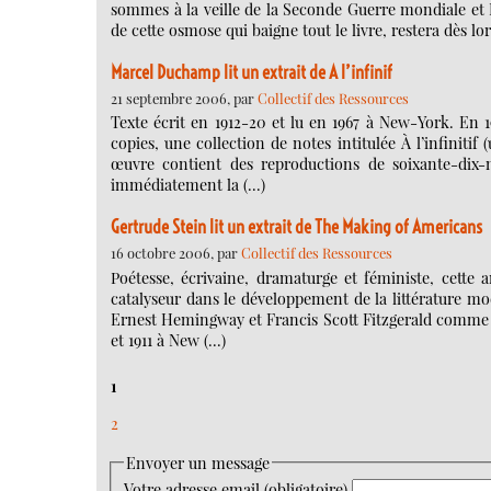
sommes à la veille de la Seconde Guerre mondiale et D
de cette osmose qui baigne tout le livre, restera dès lor
Marcel Duchamp lit un extrait de A l’infinif
21 septembre 2006, par
Collectif des Ressources
Texte écrit en 1912-20 et lu en 1967 à New-York. En 
copies, une collection de notes intitulée À l’infiniti
œuvre contient des reproductions de soixante-dix-
immédiatement la (…)
Gertrude Stein lit un extrait de The Making of Americans
16 octobre 2006, par
Collectif des Ressources
Poétesse, écrivaine, dramaturge et féministe, cette 
catalyseur dans le développement de la littérature mod
Ernest Hemingway et Francis Scott Fitzgerald comme 
et 1911 à New (…)
1
2
Envoyer un message
Votre adresse email (obligatoire)