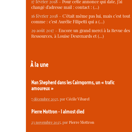
17 février 2018 –
Pour cette annonce qui date, j’ai
changé d’adresse mail : contact : (…)
16 février 2018 –
C’était même pas lui, mais c’est tout
comme : c’est Aurélie Filipetti qui a (…)
29 août 2017 –
Encore un grand merci à la Revue des
Ressources, à Louise Desrenards et (…)
À la une
Nan Shepherd dans les Cairngorms, un « trafic
amoureux »
7 décembre 2025
, par
Cécile Vibarel
Pierre Mottron - I almost died
23 novembre 2025
, par
Pierre Mottron