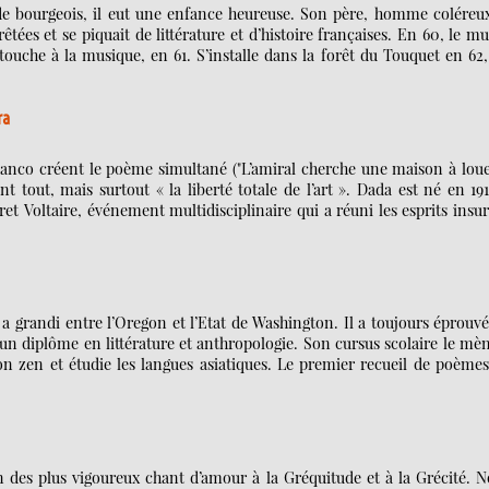
ls de bourgeois, il eut une enfance heureuse. Son père, homme coléreu
êtées et se piquait de littérature et d’histoire françaises. En 60, le m
 touche à la musique, en 61. S’installe dans la forêt du Touquet en 62
ra
anco créent le poème simultané ("L’amiral cherche une maison à louer
 tout, mais surtout « la liberté totale de l’art ». Dada est né en 19
et Voltaire, événement multidisciplinaire qui a réuni les esprits insu
 grandi entre l’Oregon et l’Etat de Washington. Il a toujours éprouv
un diplôme en littérature et anthropologie. Son cursus scolaire le mè
on zen et étudie les langues asiatiques. Le premier recueil de poème
l’un des plus vigoureux chant d’amour à la Gréquitude et à la Grécité. 