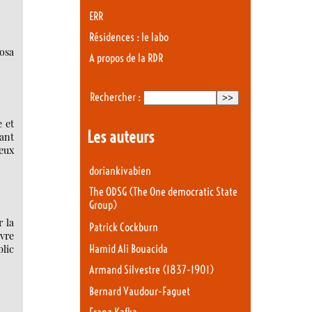
ERR
Résidences : le labo
Rosa
A propos de la RDR
Rechercher :
e et
Les auteurs
vant
eux
doriankivabien
The ODSG (The One democratic State
Group)
r la
Patrick Cockburn
uvre
blic
Hamid Ali Bouacida
Armand Silvestre (1837-1901)
Bernard Vaudour-Faguet