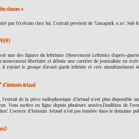
 des classes »
tré par l’écrivain chez lui. L’extrait provient de "Lunapark 0,10", Sub 
1959)
, est une des figures du lettrisme (Mouvement Lettriste) d’après-guerr
au mouvement libertaire et débute une carrière de journaliste en écri
il rejoint le groupe d’avant-garde lettriste et crée simultanément d
u" d’Antonin Artaud
 l’extrait de la pièce radiophonique d’Artaud n’est plus disponible su
eur, Vous mettez en ligne depuis plusieurs années,l’audition de l’oe
dieu". L’oeuvre d’Antonin Artaud n’est pas tombée dans le domaine pu
ers)