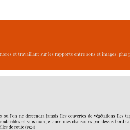
nores et travaillant sur les rapports entre sons et images, plus
les où l’on ne descendra jamais Iles couvertes de végétations Iles ta
inoubliables et sans nom Je lance mes chaussures par-dessus bord car
lles de route (1924)