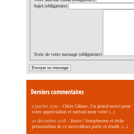
Sujet (obligatoire)
Texte de votre message (obligatoire)
Derniers commentaires
9 janvier 2019 –
Chère Liliane, Un grand merci pour
votre appréciation et surtout pour votre (…)
30 décembre 2018 –
Bravo ! Somptueuse et riche
présentation de ce merveilleux poète et érudit. (…)