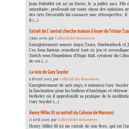
Jean Dubuffet est né au Havre, le 31 juillet 1901. Fi
autoritaire, professait sur toute chose des opinions arr
des Arts Décoratifs lui consacre une rétrospective. Il
il (…)
Extrait de L’amiral cherche maison à louer de Tristan Tza
7 juin 2006, par
Collectif des Ressources
Enregistrement sonore (mp3) Tzara, Huelsenbeck et J
Ces fous furieux remettent tout en jeu et revendiquent
Zurich sous l’impulsion d’Hugo Ball, créateur du Cabar
de ces (…)
La voix de Gary Snyder
9 février 2005, par
Collectif des Ressources
Enregistrement de 1976 (mp3, 6 minutes) Gary Snyder a
la fascination pour les Indiens d’Amérique et obtenur 
Berkeley où il approfondit sa pratique de la méditati
Gary Snyder (…)
Henry Miller lit un extrait du Colosse de Maroussi
17 avril 2006, par
Collectif des Ressources
Henry Miller lit ici un extrait de son livre, qui est 