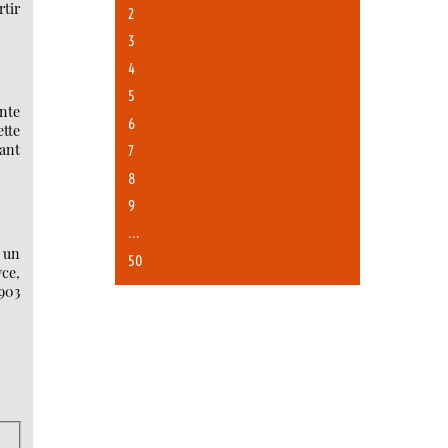
rtir
2
3
4
5
ante
6
ette
ant
7
8
9
…
é un
50
yce,
903