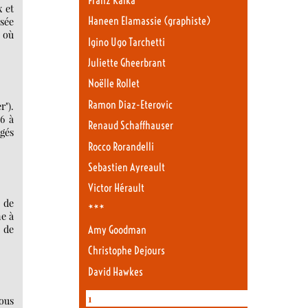
Franz Kafka
x et
Haneen Elamassie (graphiste)
usée
, où
Igino Ugo Tarchetti
Juliette Gheerbrant
Noëlle Rollet
Ramon Diaz-Eterovic
").
16 à
Renaud Schaffhauser
rgés
Rocco Rorandelli
Sebastien Ayreault
Victor Hérault
é de
***
ne à
s de
Amy Goodman
Christophe Dejours
David Hawkes
1
Nous