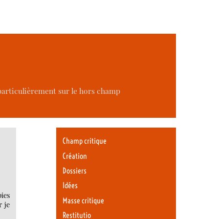
 particulièrement sur le hors champ
Champ critique
Création
Dossiers
Idées
pies
Masse critique
 je
Restitutio