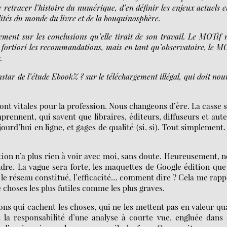
etracer l’histoire du numérique, d’en définir les enjeux actuels e
lités du monde du livre et de la bouquinosphère.
ment sur les conclusions qu’elle tirait de son travail. Le MOTif 
a fortiori les recommandations, mais en tant qu’observatoire, le M
.
star de l’étude EbookZ ? sur le téléchargement illégal, qui doit nou
ont vitales pour la profession. Nous changeons d’ère. La casse 
prennent, qui savent que libraires, éditeurs, diffuseurs et aut
ourd’hui en ligne, et gages de qualité (si, si). Tout simplement
tution n’a plus rien à voir avec moi, sans doute. Heureusement, 
e. La vague sera forte, les maquettes de Google édition que 
, le réseau constitué, l’efficacité… comment dire ? Cela me rapp
 choses les plus futiles comme les plus graves.
tions qui cachent les choses, qui ne les mettent pas en valeur q
la responsabilité d’une analyse à courte vue, engluée dans 