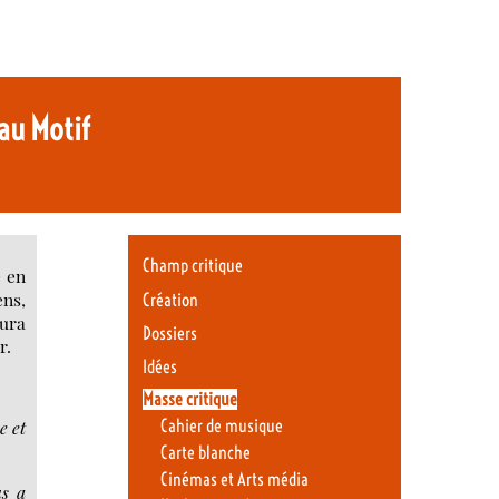
 au Motif
Champ critique
e en
ens,
Création
ura
Dossiers
r.
Idées
Masse critique
Cahier de musique
e et
Carte blanche
Cinémas et Arts média
us a