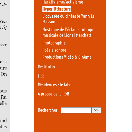
Hacktivisme/activisme
t de
Hyperlittérature
L’odyssée du cinéaste Yann Le
n’en
Masson
OTif
Nostalgie de l’éclair - rubrique
musicale de Lionel Marchetti
Photographie
rrir
Poésie sonore
Productions Vidéo & Cinéma
sera
Restitutio
eurs
. On
ERR
Résidences : le labo
nous
A propos de la RDR
j’ai
elle
Rechercher :
uand
des