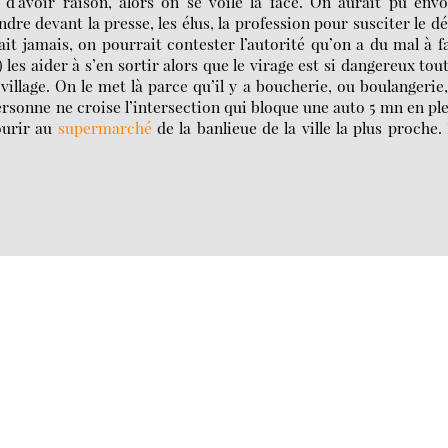
d’avoir raison, alors on se voile la face. On aurait pu env
ndre devant la presse, les élus, la profession pour susciter le d
ait jamais, on pourrait contester l’autorité qu’on a du mal à f
) les aider à s’en sortir alors que le virage est si dangereux tou
llage. On le met là parce qu’il y a boucherie, ou boulangerie
ersonne ne croise l’intersection qui bloque une auto 5 mn en pl
courir au
supermarché
de la banlieue de la ville la plus proche.