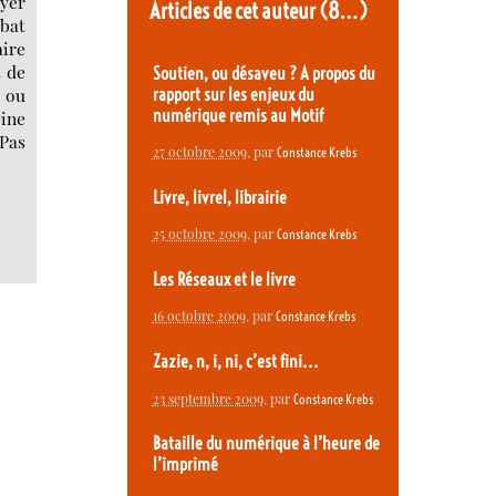
oyer
Articles de cet auteur
(8…)
ébat
aire
t de
Soutien, ou désaveu ? A propos du
, ou
rapport sur les enjeux du
numérique remis au Motif
eine
 Pas
27 octobre 2009
, par
Constance Krebs
Livre, livrel, librairie
25 octobre 2009
, par
Constance Krebs
Les Réseaux et le livre
16 octobre 2009
, par
Constance Krebs
Zazie, n, i, ni, c’est fini...
23 septembre 2009
, par
Constance Krebs
Bataille du numérique à l’heure de
l’imprimé