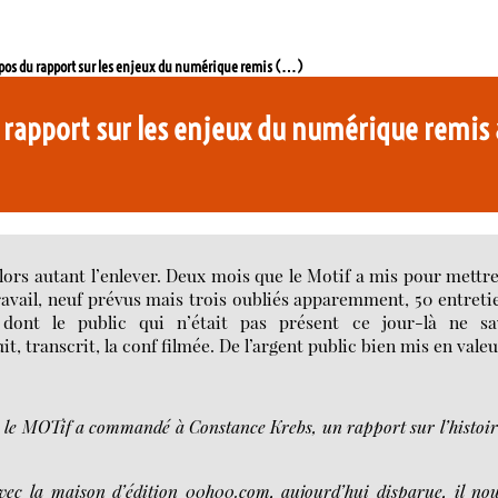
opos du rapport sur les enjeux du numérique remis (…)
 rapport sur les enjeux du numérique remis
alors autant l’enlever. Deux mois que le Motif a mis pour mettr
ravail, neuf prévus mais trois oubliés apparemment, 50 entreti
ont le public qui n’était pas présent ce jour-là ne sa
, transcrit, la conf filmée. De l’argent public bien mis en valeu
, le MOTif a commandé à Constance Krebs, un rapport sur l’histoir
vec la maison d’édition 00h00.com, aujourd’hui disparue, il no