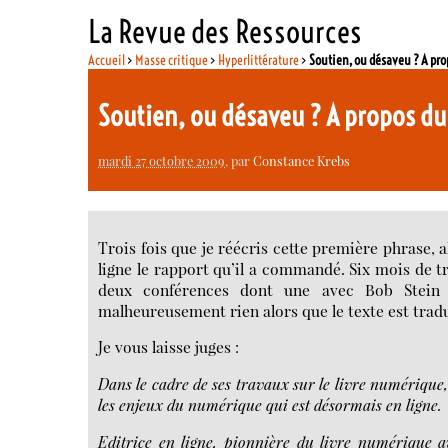
La Revue des Ressources
Accueil
>
Masse critique
>
Hyperlittérature
>
Soutien, ou désaveu ? A pr
Soutien, ou désaveu ? A propos du
mardi 27 octobre 2009
, par
Constance Krebs
Trois fois que je réécris cette première phrase, 
ligne le rapport qu’il a commandé. Six mois de t
deux conférences dont une avec Bob Stein d
malheureusement rien alors que le texte est traduit
Je vous laisse juges :
Dans le cadre de ses travaux sur le livre numérique
les enjeux du numérique qui est désormais en ligne.
Editrice en ligne, pionnière du livre numérique a