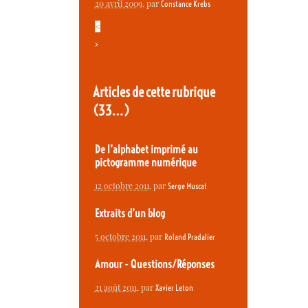
20 avril 2009
, par
Constance Krebs
<
>
Articles de cette rubrique
(33…)
De l’alphabet imprimé au
pictogramme numérique
12 octobre 2011
, par
Serge Muscat
Extraits d’un blog
5 octobre 2011
, par
Roland Pradalier
Amour - Questions/Réponses
21 août 2011
, par
Xavier Leton