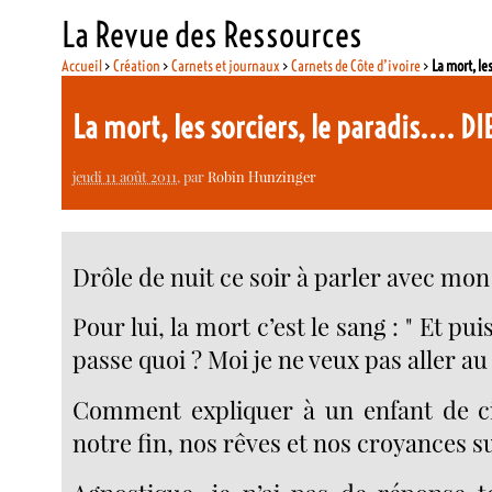
La Revue des Ressources
Accueil
>
Création
>
Carnets et journaux
>
Carnets de Côte d’ivoire
>
La mort, le
La mort, les sorciers, le paradis.... D
jeudi 11 août 2011
, par
Robin Hunzinger
Drôle de nuit ce soir à parler avec mon 
Pour lui, la mort c’est le sang : " Et pui
passe quoi ? Moi je ne veux pas aller au
Comment expliquer à un enfant de ci
notre fin, nos rêves et nos croyances su