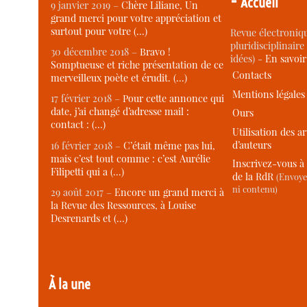
-
Accueil
9 janvier 2019 –
Chère Liliane, Un
grand merci pour votre appréciation et
surtout pour votre (…)
Revue électroniqu
pluridisciplinaire 
30 décembre 2018 –
Bravo !
idées) -
En savoi
Somptueuse et riche présentation de ce
Contacts
merveilleux poète et érudit. (…)
Mentions légales
17 février 2018 –
Pour cette annonce qui
date, j’ai changé d’adresse mail :
Ours
contact : (…)
Utilisation des ar
d’auteurs
16 février 2018 –
C’était même pas lui,
mais c’est tout comme : c’est Aurélie
Inscrivez-vous à 
Filipetti qui a (…)
de la RdR
(Envoye
ni contenu)
29 août 2017 –
Encore un grand merci à
la Revue des Ressources, à Louise
Desrenards et (…)
À la une