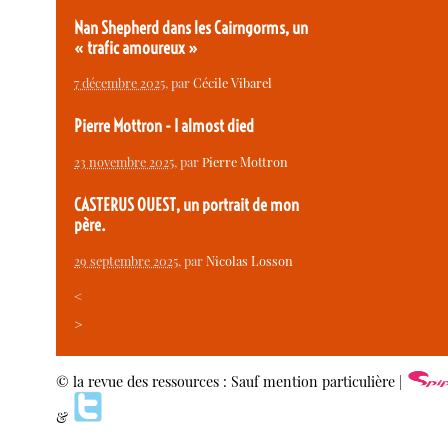
Nan Shepherd dans les Cairngorms, un
« trafic amoureux »
7 décembre 2025
, par
Cécile Vibarel
Pierre Mottron - I almost died
23 novembre 2025
, par
Pierre Mottron
CASTERUS OUEST, un portrait de mon
père.
29 septembre 2025
, par
Nicolas Losson
<
>
© la revue des ressources : Sauf mention particulière |
&