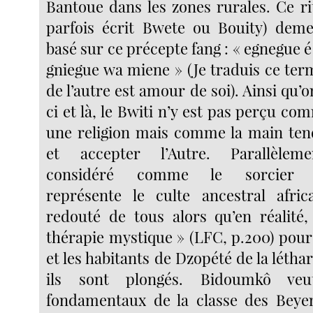
Bantoue dans les zones rurales. Ce ri
parfois écrit Bwete ou Bouity) deme
basé sur
ce précepte fang : « egnegue 
gniegue wa miene » (Je traduis ce ter
de l’autre est amour de soi). Ainsi qu’o
ci et là, le Bwiti n’y est pas perçu c
une religion mais comme la main ten
et accepter l’Autre. Parallèlem
considéré comme le sorcier a
représente le culte ancestral afric
redouté de tous alors qu’en réalité, 
thérapie mystique » (LFC, p.200) pou
et les habitants de Dzopété de la léthar
ils sont plongés. Bidoumkô veu
fondamentaux de la classe des Beyem