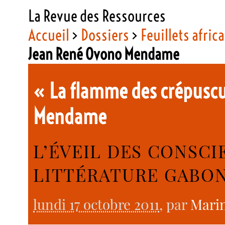
La Revue des Ressources
Accueil
>
Dossiers
>
Feuillets afric
Jean René Ovono Mendame
« La flamme des crépuscu
Mendame
L’ÉVEIL DES CONSCI
LITTÉRATURE GABO
lundi 17 octobre 2011
, par
Mari