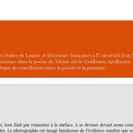
s études de Langue et littérature françaises à l’Université Jean
peinture dans la poésie du XXème siècle (Guillaume Apollinaire,
tique de conciliation entre la poésie et la peinture.
s, tout finit par remonter à la surface, à se dresser devant nous co
nirs. La photographie est image lumineuse de l’évidence sombre que n