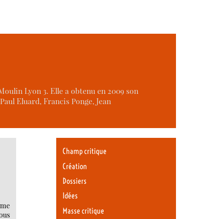
 Moulin Lyon 3. Elle a obtenu en 2009 son
 Paul Eluard, Francis Ponge, Jean
Champ critique
Création
Dossiers
Idées
mme
Masse critique
ous