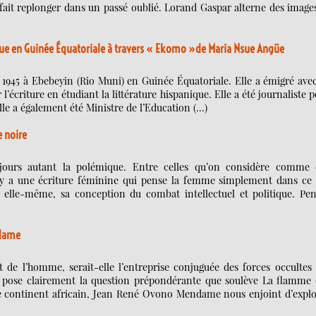
ait replonger dans un passé oublié. Lorand Gaspar alterne des image
que en Guinée Équatoriale à travers « Ekomo »de Maria Nsue Angüe
 1945 à Ebebeyin (Rio Muni) en Guinée Équatoriale. Elle a émigré ave
’écriture en étudiant la littérature hispanique. Elle a été journaliste 
Elle a également été Ministre de l’Education (…)
e noire
toujours autant la polémique. Entre celles qu’on considère comme 
l y a une écriture féminine qui pense la femme simplement dans ce 
 elle-même, sa conception du combat intellectuel et politique. Pen
ndame
 de l’homme, serait-elle l’entreprise conjuguée des forces occultes
e pose clairement la question prépondérante que soulève La flamme 
 le continent africain, Jean René Ovono Mendame nous enjoint d’explo