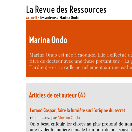
La Revue des Ressources
Accueil
> Les auteurs >
Marina Ondo
Marina Ondo
Marina Ondo est née à Yaoundé. Elle a effectué de
titre de docteur avec une thèse portant sur « La 
Tardieu) » et travaille actuellement sur une esthé
Articles de cet auteur (4)
Lorand Gaspar, faire la lumière sur l’origine du secret
17 août 2024, par
Marina Ondo
On a beau enfouir les choses au plus profond de nou
une évidente lumière dans le trou noir de nos souve