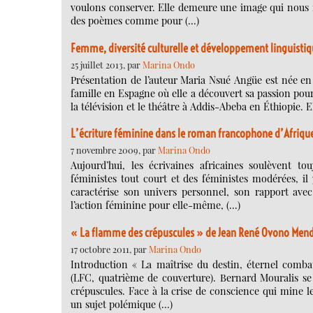
voulons conserver. Elle demeure une image qui nous f
des poèmes comme pour (…)
Femme, diversité culturelle et développement linguisti
25 juillet 2013, par
Marina Ondo
Présentation de l’auteur Maria Nsué Angüe est née en
famille en Espagne où elle a découvert sa passion pour l
la télévision et le théâtre à Addis-Abeba en Éthiopie. 
L’écriture féminine dans le roman francophone d’Afriqu
7 novembre 2009, par
Marina Ondo
Aujourd’hui, les écrivaines africaines soulèvent 
féministes tout court et des féministes modérées, i
caractérise son univers personnel, son rapport avec
l’action féminine pour elle-même, (…)
« La flamme des crépuscules » de Jean René Ovono Me
17 octobre 2011, par
Marina Ondo
Introduction « La maîtrise du destin, éternel combat
(LFC, quatrième de couverture). Bernard Mouralis s
crépuscules. Face à la crise de conscience qui mine
un sujet polémique (…)