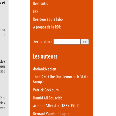
s et
Restitutio
ERR
Résidences : le labo
A propos de la RDR
c sa
pour
Rechercher :
Les auteurs
des
qui
doriankivabien
ser
The ODSG (The One democratic State
Group)
Patrick Cockburn
 ? »
Hamid Ali Bouacida
des
Armand Silvestre (1837-1901)
rer
Bernard Vaudour-Faguet