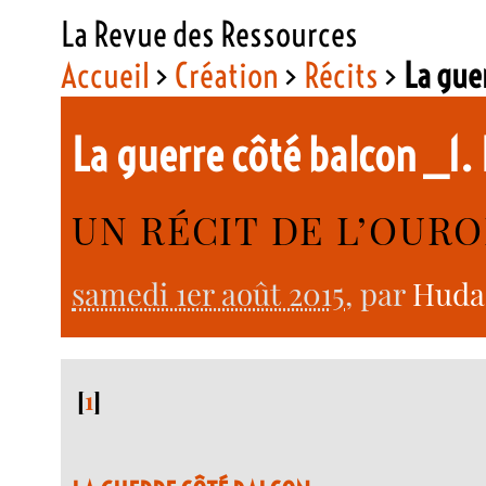
La Revue des Ressources
Accueil
>
Création
>
Récits
>
La gue
La guerre côté balcon _1.
UN RÉCIT DE L’OURO
samedi 1er août 2015
, par
Huda
[
1
]