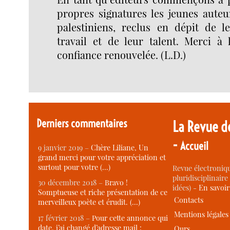
propres signatures les jeunes auteur
palestiniens, reclus en dépit de l
travail et de leur talent. Merci à 
confiance renouvelée. (L.D.)
Derniers commentaires
La Revue d
-
Accueil
9 janvier 2019 –
Chère Liliane, Un
grand merci pour votre appréciation et
surtout pour votre (…)
Revue électroniqu
pluridisciplinaire 
30 décembre 2018 –
Bravo !
idées) -
En savoi
Somptueuse et riche présentation de ce
Contacts
merveilleux poète et érudit. (…)
Mentions légales
17 février 2018 –
Pour cette annonce qui
date, j’ai changé d’adresse mail :
Ours