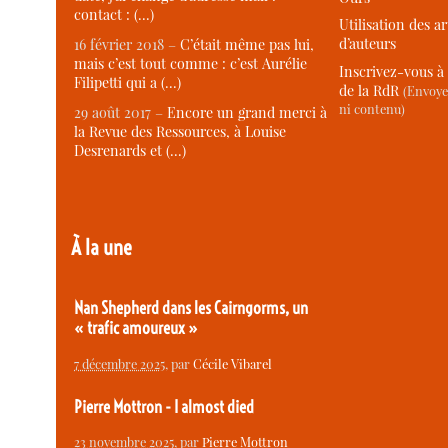
contact : (…)
Utilisation des ar
d’auteurs
16 février 2018 –
C’était même pas lui,
mais c’est tout comme : c’est Aurélie
Inscrivez-vous à 
Filipetti qui a (…)
de la RdR
(Envoye
ni contenu)
29 août 2017 –
Encore un grand merci à
la Revue des Ressources, à Louise
Desrenards et (…)
À la une
Nan Shepherd dans les Cairngorms, un
« trafic amoureux »
7 décembre 2025
, par
Cécile Vibarel
Pierre Mottron - I almost died
23 novembre 2025
, par
Pierre Mottron