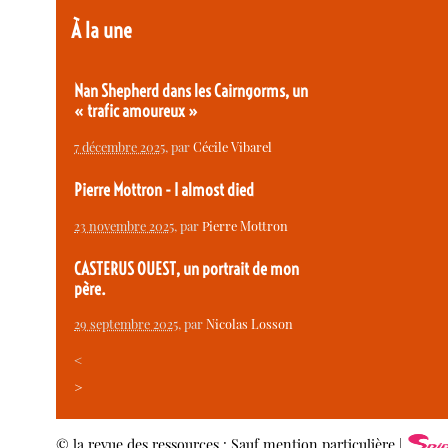
À la une
Nan Shepherd dans les Cairngorms, un
« trafic amoureux »
7 décembre 2025
, par
Cécile Vibarel
Pierre Mottron - I almost died
23 novembre 2025
, par
Pierre Mottron
CASTERUS OUEST, un portrait de mon
père.
29 septembre 2025
, par
Nicolas Losson
<
>
© la revue des ressources : Sauf mention particulière |