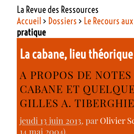
La Revue des Ressources
Accueil
>
Dossiers
>
Le Recours aux
pratique
La cabane, lieu théorique
A PROPOS DE NOTES 
CABANE ET QUELQUE
GILLES A. TIBERGHI
jeudi 13 juin 2013
, par
Olivier S
14 mai 2004).