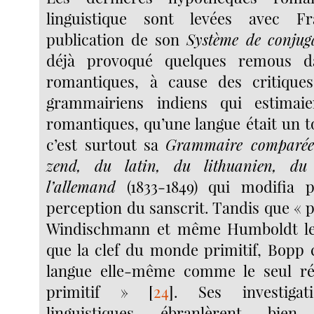
linguistique sont levées avec 
publication de son
Système de conjug
déjà provoqué quelques remous da
romantiques, à cause des critique
grammairiens indiens qui estimai
romantiques, qu’une langue était un t
c’est surtout sa
Grammaire comparée 
zend, du latin, du lithuanien, du
l’allemand
(1833-1849) qui modifia 
perception du sanscrit. Tandis que « p
Windischmann et même Humboldt le s
que la clef du monde primitif, Bopp c
langue elle-même comme le seul r
primitif »
[
24
]
. Ses investigat
linguistiques ébranlèrent bi