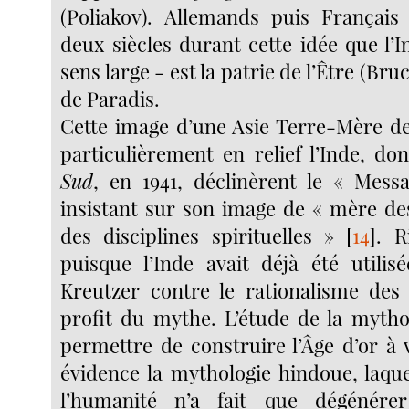
(Poliakov). Allemands puis Français v
deux siècles durant cette idée que l’I
sens large - est la patrie de l’Être (Bru
de Paradis.
Cette image d’une Asie Terre-Mère d
particulièrement en relief l’Inde, do
Sud
, en 1941, déclinèrent le « Mess
insistant sur son image de « mère de
des disciplines spirituelles »
[
14
]
. R
puisque l’Inde avait déjà été utilis
Kreutzer contre le rationalisme des
profit du mythe. L’étude de la mythol
permettre de construire l’Âge d’or à 
évidence la mythologie hindoue, laque
l’humanité n’a fait que dégénére