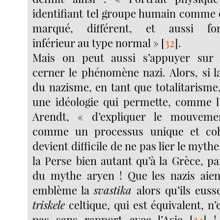
identifiant tel groupe humain comme
marqué, différent, et aussi fo
inférieur au type normal »
[
32
]
.
Mais on peut aussi s’appuyer sur l
cerner le phénomène nazi. Alors, si l
du nazisme, en tant que totalitarisme,
une idéologie qui permette, comme l
Arendt, « d’expliquer le mouvemen
comme un processus unique et co
devient difficile de ne pas lier le mythe 
la Perse bien autant qu’à la Grèce, pa
du mythe aryen ! Que les nazis aie
emblème la
svastika
alors qu’ils euss
triskele
celtique, qui est équivalent, n
pas sans rapport avec l’Asie
[
34
]
! 