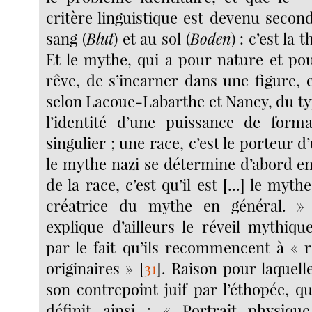
critère linguistique est devenu secon
sang (
Blut
) et au sol (
Boden
) : c’est la 
Et le mythe, qui a pour nature et po
rêve, de s’incarner dans une figure, e
selon Lacoue-Labarthe et Nancy, du typ
l’identité d’une puissance de forma
singulier ; une race, c’est le porteur d’
le mythe nazi se détermine d’abord e
de la race, c’est qu’il est [...] le myt
créatrice du mythe en général. »
explique d’ailleurs le réveil mythiq
par le fait qu’ils recommencent à « r
originaires »
[
31
]
. Raison pour laquell
son contrepoint juif par l’éthopée, 
définit ainsi : « Portrait physique