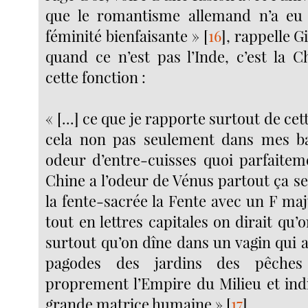
que le romantisme allemand n’a eu l
féminité bienfaisante »
[
16
]
, rappelle G
quand ce n’est pas l’Inde, c’est la C
cette fonction :
« [...] ce que je rapporte surtout de cett
cela non pas seulement dans mes ba
odeur d’entre-cuisses quoi parfaite
Chine a l’odeur de Vénus partout ça s
la fente-sacrée la Fente avec un F ma
tout en lettres capitales on dirait qu
surtout qu’on dîne dans un vagin qui a
pagodes des jardins des pêches
proprement l’Empire du Milieu et ind
grande matrice humaine »
[
17
]