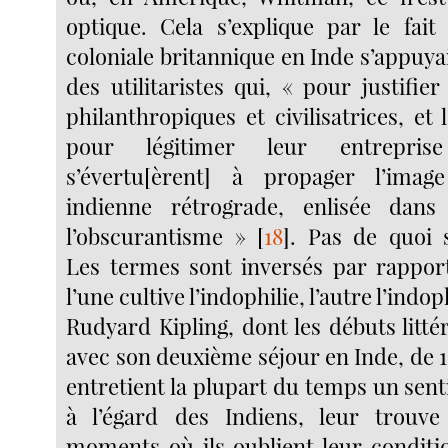
optique. Cela s’explique par le fait 
coloniale britannique en Inde s’appuya
des utilitaristes qui, « pour justifier
philanthropiques et civilisatrices, et 
pour légitimer leur entreprise
s’évertu[èrent] à propager l’imag
indienne rétrograde, enlisée dans
l’obscurantisme »
[
18
]
. Pas de quoi 
Les termes sont inversés par rapport
l’une cultive l’indophilie, l’autre l’indo
Rudyard Kipling, dont les débuts litté
avec son deuxième séjour en Inde, de 18
entretient la plupart du temps un sen
à l’égard des Indiens, leur trouve
moments où ils oublient leur conditio