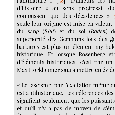
l’antinature »
[
38
]
. D’ailleurs les n
d’histoire « au sens progressif d
connaissent que des décadences »
[
seule leur origine est mise en valeur, 
du sang (
Blut
) et du sol (
Boden
) d
supériorité des Germains lors des g
barbares est plus un élément mytholo
historique. Et lorsque Rosenberg ét
d’éléments historiques, c’est par u
Max Horkheimer saura mettre en évide
« Le fascisme, par l’exaltation même qu’
est antihistorique. Les références des n
signifient seulement que les puissants
et qu’il n’y a pas de moyen de s’ém