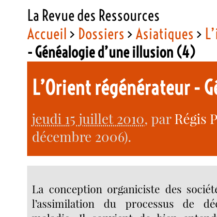
La Revue des Ressources
Accueil
>
Dossiers
>
Asiatiques
>
L’
- Généalogie d’une illusion (4)
L’Orient régénérateur - 
jeudi 15 juillet 2010
, par
Régis 
décembre 2006).
La conception organiciste des société
l’assimilation du processus de d