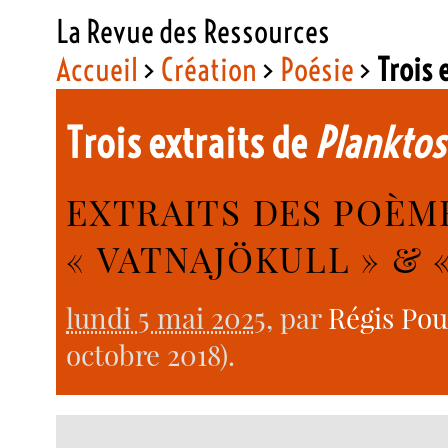
La Revue des Ressources
Accueil
>
Création
>
Poésie
>
Trois 
Trois extraits de
Planktos
EXTRAITS DES POÈME
« VATNAJÖKULL » & 
lundi 5 mai 2025
, par
Régis Pou
octobre 2018).