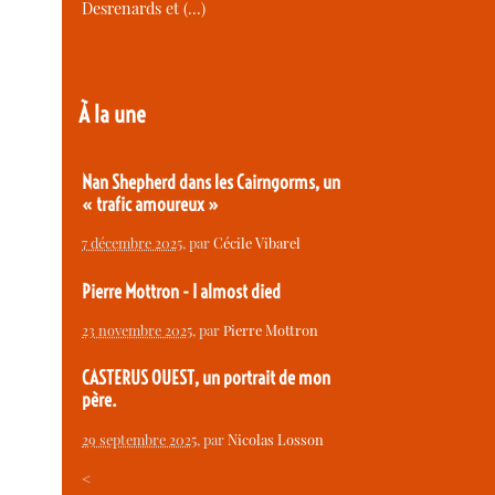
Desrenards et (…)
À la une
Nan Shepherd dans les Cairngorms, un
« trafic amoureux »
7 décembre 2025
, par
Cécile Vibarel
Pierre Mottron - I almost died
23 novembre 2025
, par
Pierre Mottron
CASTERUS OUEST, un portrait de mon
père.
29 septembre 2025
, par
Nicolas Losson
<