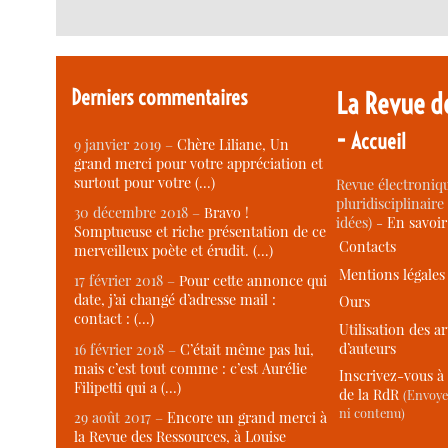
Derniers commentaires
La Revue d
-
Accueil
9 janvier 2019 –
Chère Liliane, Un
grand merci pour votre appréciation et
surtout pour votre (…)
Revue électroniqu
pluridisciplinaire 
30 décembre 2018 –
Bravo !
idées) -
En savoi
Somptueuse et riche présentation de ce
Contacts
merveilleux poète et érudit. (…)
Mentions légales
17 février 2018 –
Pour cette annonce qui
date, j’ai changé d’adresse mail :
Ours
contact : (…)
Utilisation des ar
d’auteurs
16 février 2018 –
C’était même pas lui,
mais c’est tout comme : c’est Aurélie
Inscrivez-vous à 
Filipetti qui a (…)
de la RdR
(Envoye
ni contenu)
29 août 2017 –
Encore un grand merci à
la Revue des Ressources, à Louise