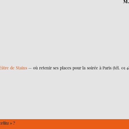
M.
éâtre de Stains
— où retenir ses places pour la soirée à Paris (tél. 01 4
rlitz » ?