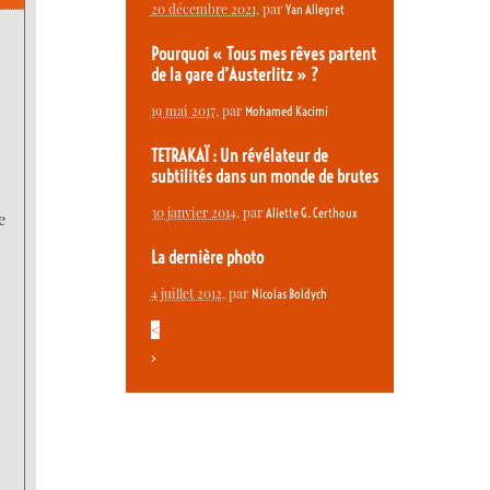
20 décembre 2021
, par
Yan Allegret
Pourquoi « Tous mes rêves partent
de la gare d’Austerlitz » ?
19 mai 2017
, par
Mohamed Kacimi
TETRAKAÏ : Un révélateur de
subtilités dans un monde de brutes
30 janvier 2014
, par
Aliette G. Certhoux
e
La dernière photo
4 juillet 2012
, par
Nicolas Boldych
<
>