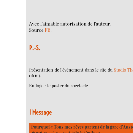
Avec l’aimable autorisation de l’auteur.
Source
FB
.
P.-S.
Présentation de l’événement dans le site du
Studio Th
06 61).
En logo : le poster du spectacle.
1 Message
Pourquoi « Tous mes rêves partent de la gare d’Auste
26 mai 2017 16:40, par
Aliette G. Certhoux