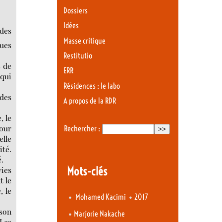
Dossiers
Idées
 des
Masse critique
ques
Restitutio
s de
ERR
 qui
Résidences : le labo
 des
A propos de la RDR
, le
pour
Rechercher :
elle
ité.
é.
Mots-clés
vies
t le
, le
•
•
Mohamed Kacimi
2017
ison
•
Marjorie Nakache
 Les