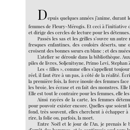
D
epuis quelques années j’anime, durant le
femmes de Fleury-Mérogis. Et ceci à l’initiative d
et dirige des cercles de lecture pour les détenues
Passés les sas et les grilles s’ouvre un aut
fresques enfantines, des couloirs déserts, une o
croisent des bonnes sœurs en blanc ; et des nuées
L’atelier se déroule dans la bibliothèque. Au
piles de livres, Soljenitsyne, Primo Levi, Stephan 
Les « filles », comme elles s’appellent toujours
réel, il faut être à un pas, à côté de la réalité. É
la première fois, la force inouïe des femmes face 
les broie, les écrase et en fait des monstres. Elle 
Elle est tout le contraire pour les femmes, elle le
Ainsi rayées de la carte, les femmes détenu
pour pouvoir exister encore. Quelles que soient l
fond, très souvent, elles cherchent à échapper à l
rire, la folie ou, parfois, la mort.
Entre Noël et le jour de l’An, je prenais l
d’arrêt des hommes, et je continuais seul vers la