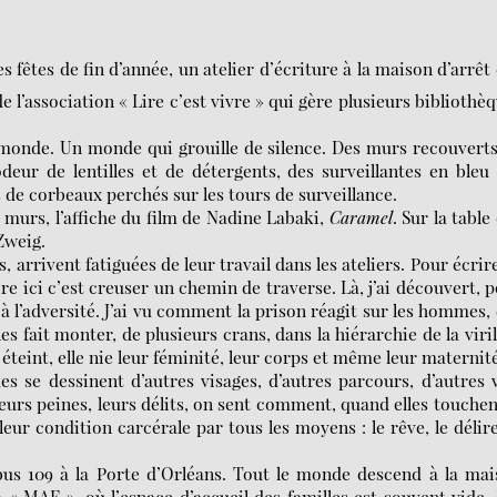
s fêtes de fin d’année, un atelier d’écriture à la maison d’arrêt
e l’association « Lire c’est vivre » qui gère plusieurs bibliothè
.
re monde. Un monde qui grouille de silence. Des murs recouvert
deur de lentilles et de détergents, des surveillantes en bleu
 de corbeaux perchés sur les tours de surveillance.
x murs, l’affiche du film de Nadine Labaki,
Caramel
. Sur la table
Zweig.
, arrivent fatiguées de leur travail dans les ateliers. Pour écrire
crire ici c’est creuser un chemin de traverse. Là, j’ai découvert, 
à l’adversité. J’ai vu comment la prison réagit sur les hommes, 
les fait monter, de plusieurs crans, dans la hiérarchie de la viril
s éteint, elle nie leur féminité, leur corps et même leur maternit
es se dessinent d’autres visages, d’autres parcours, d’autres 
eurs peines, leurs délits, on sent comment, quand elles touchen
eur condition carcérale par tous les moyens : le rêve, le délire
e bus 109 à la Porte d’Orléans. Tout le monde descend à la ma
 « MAF », où l’espace d’accueil des familles est souvent vide.