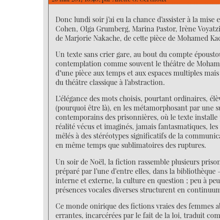
Donc lundi soir j’ai eu la chance d’assister à la mis
Cohen, Olga Grumberg, Marina Pastor, Irène Voyatzis, 
de Marjorie Nakache, de cette pièce de Mohamed Kacim
Un texte sans crier gare, au bout du compte époust
contemplation comme souvent le théâtre de Mohamed 
d"une pièce aux temps et aux espaces multiples mais à
du théâtre classique à l’abstraction.
L’élégance des mots choisis, pourtant ordinaires, él
(pourquoi être là), en les métamorphosant par une s
contemporains des prisonnières, où le texte install
réalité vécus et imaginés, jamais fantasmatiques, le
mêlés à des stéréotypes significatifs de la communic
en même temps que sublimatoires des ruptures.
Un soir de Noël, la fiction rassemble plusieurs prison
préparé par l’une d’entre elles, dans la bibliothèqu
interne et externe, la culture en question ; peu à peu
présences vocales diverses structurent en continuum 
Ce monde onirique des fictions vraies des femmes ab
errantes, incarcérées par le fait de la loi, traduit c