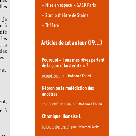
•
•
Mise en espace
SACD Paris
lles
•
Studio théâtre de Stains
. Je
•
e à
Théâtre
nité
 les
Articles de cet auteur
(19…)
e la
 des
es :
Pourquoi « Tous mes rêves partent
de la gare d’Austerlitz » ?
out.
19 mai 2017
, par
Mohamed Kacimi
Hébron ou la malédiction des
ancêtres
ent,
28 décembre 2016
, par
Mohamed Kacimi
e à
Chronique libanaise 1.
8 novembre 2016
, par
Mohamed Kacimi