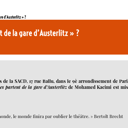
re d’Austerlitz » ?
 de la gare d’Austerlitz » ?
s de la SACD, 17 rue Ballu, dans le 9è arrondissement de Pari
s partent de la gare d’Austerlitz
de Mohamed Kacimi est mis
 monde, le monde finira par oublier le théâtre. » Bertolt Brecht