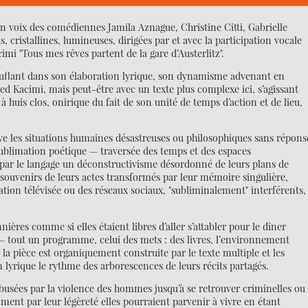
e en voix des comédiennes Jamila Aznague, Christine Citti, Gabrielle
cristallines, lumineuses, dirigées par et avec la participation vocale
i "Tous mes rêves partent de la gare d’Austerlitz".
ouflant dans son élaboration lyrique, son dynamisme advenant en
Kacimi, mais peut-être avec un texte plus complexe ici, s’agissant
 huis clos, onirique du fait de son unité de temps d’action et de lieu,
ève les situations humaines désastreuses ou philosophiques sans répons
ublimation poétique — traversée des temps et des espaces
e par le langage un déconstructivisme désordonné de leurs plans de
s souvenirs de leurs actes transformés par leur mémoire singulière,
ation télévisée ou des réseaux sociaux, "subliminalement" interférents,
nières comme si elles étaient libres d’aller s’attabler pour le dîner
e — tout un programme, celui des mets : des livres, l’environnement
 la pièce est organiquement construite par le texte multiple et les
lyrique le rythme des arborescences de leurs récits partagés.
usées par la violence des hommes jusqu’à se retrouver criminelles ou
omment par leur légèreté elles pourraient parvenir à vivre en étant