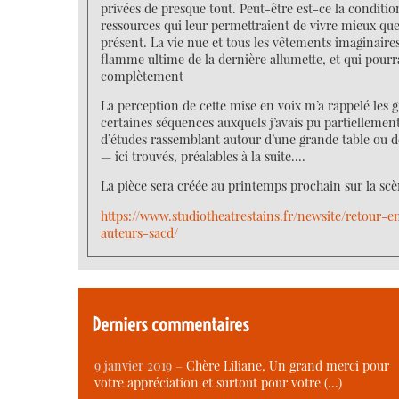
privées de presque tout. Peut-être est-ce la conditio
ressources qui leur permettraient de vivre mieux q
présent. La vie nue et tous les vêtements imaginaires
flamme ultime de la dernière allumette, et qui pourr
complètement
La perception de cette mise en voix m’a rappelé les 
certaines séquences auxquels j’avais pu partiellemen
d’études rassemblant autour d’une grande table ou deb
— ici trouvés, préalables à la suite....
La pièce sera créée au printemps prochain sur la scèn
https://www.studiotheatrestains.fr/newsite/retour
auteurs-sacd/
Derniers commentaires
9 janvier 2019 –
Chère Liliane, Un grand merci pour
votre appréciation et surtout pour votre (…)