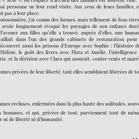
i personne ne leur rend visite. Aux yeux de leurs familles, e
nt pas à leur place.
issonnière, j’ai connu des larmes, mais tellement de fous rires
 avoir longuement évoqué les paysages de son enfance doré
d’avouer aux filles qu’elle a trouvé, auprès d’elles, une huma
vaillait dans l’un des grands cabinets de restauration pour
écouvert aussi les prisons d’Europe avec Sophie ; l’histoire d
lène, le goût des livres avec Flora et Amélie, l’intelligence
, et la dérision avec Clara qui assurait, contre vents et maré
onnes privées de leur liberté, tant elles semblaient libérées de t
mes recluses, enfermées dans la plus haute des solitudes, souv
s hommes, et qui, privées de tout, parviennent tout de mêm
 ni de liberté ni d’humanité.