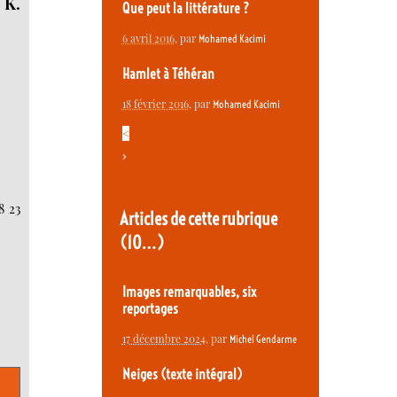
 K.
Que peut la littérature ?
6 avril 2016
, par
Mohamed Kacimi
Hamlet à Téhéran
18 février 2016
, par
Mohamed Kacimi
<
>
8 23
Articles de cette rubrique
(10…)
Images remarquables, six
reportages
17 décembre 2024
, par
Michel Gendarme
Neiges (texte intégral)