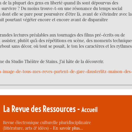
n de la plupart des gens en liberté quand ils sont dépourvus des
ue survivre ? Du moins trouve-t-on une résonance du temps social
 dont elle se pare pour poursuivre d’être là, avant de s’éteindre avec la
ait pourtant végéter encore et encore avant de disparaître
grandes lectures préalables aux tournages des films pré-écrits ou de
t assister, plutôt qu’à des répétitions en scène, des moments technique
out sans décor, où tout se posait, le ton les caractères et les rythmes
e du Studio Théâtre de Stains. J’ai hâte de la découvrir.
-en-image-de-tous-mes-reves-partent-de-gare-dausterlitz-maison-des
La Revue des Ressources -
Accueil
Revue électronique culturelle pluridisciplinaire
(littérature, arts & idées) -
En savoir plus…