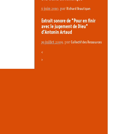
6 juin 2010
, par
Richard Brautigan
Extrait sonore de "Pour en finir
avec le jugement de Dieu"
d’Antonin Artaud
19 juillet 2009
, par
Collectif des Ressources
<
>