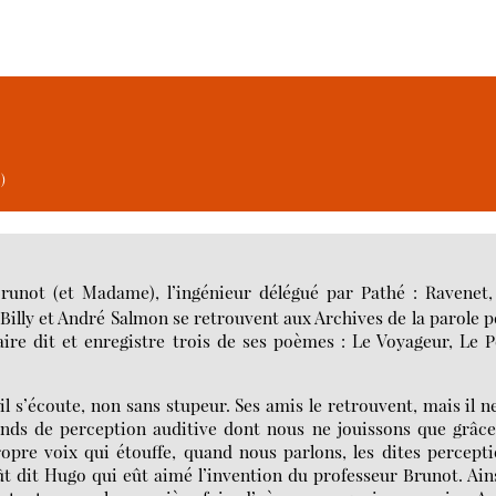
)
runot (et Madame), l’ingénieur délégué par Pathé : Ravenet,
 Billy et André Salmon se retrouvent aux Archives de la parole 
ire dit et enregistre trois de ses poèmes : Le Voyageur, Le 
il s’écoute, non sans stupeur. Ses amis le retrouvent, mais il n
fonds de perception auditive dont nous ne jouissons que grâc
ropre voix qui étouffe, quand nous parlons, les dites percept
eût dit Hugo qui eût aimé l’invention du professeur Brunot. Ain