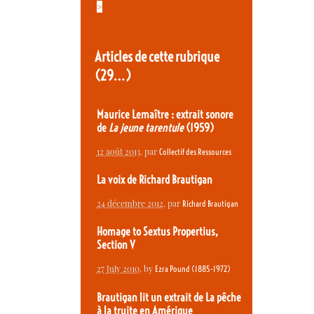
>
Articles de cette rubrique
(29…)
Maurice Lemaître : extrait sonore
de
La jeune tarentule
(1959)
12 août 2013
, par
Collectif des Ressources
La voix de Richard Brautigan
24 décembre 2012
, par
Richard Brautigan
Homage to Sextus Propertius,
Section V
27 July 2010
, by
Ezra Pound (1885-1972)
Brautigan lit un extrait de La pêche
à la truite en Amérique