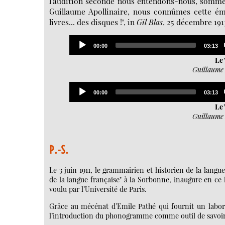
l’audition seconde nous entendons-nous, somme t
Guillaume Apollinaire, nous connûmes cette émo
livres... des disques !", in
Gil Blas
, 25 décembre 191
Audio
Current
Total
00:00
03:13
Player
time
duratio
Le 
Guillaume 
Audio
Current
Total
00:00
03:13
Player
time
duratio
Le 
Guillaume 
P.-S.
Le 3 juin 1911, le grammairien et historien de la langu
de la langue française" à la Sorbonne, inaugure en ce 
voulu par l’Université de Paris.
Grâce au mécénat d’Emile Pathé qui fournit un labor
l’introduction du phonogramme comme outil de savoir e