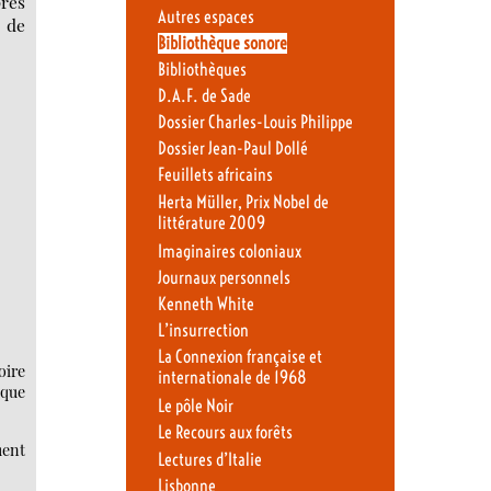
près
Autres espaces
s de
Bibliothèque sonore
Bibliothèques
D.A.F. de Sade
Dossier Charles-Louis Philippe
Dossier Jean-Paul Dollé
Feuillets africains
Herta Müller, Prix Nobel de
littérature 2009
Imaginaires coloniaux
Journaux personnels
Kenneth White
L’insurrection
La Connexion française et
oire
internationale de 1968
ique
Le pôle Noir
Le Recours aux forêts
uent
Lectures d’Italie
Lisbonne