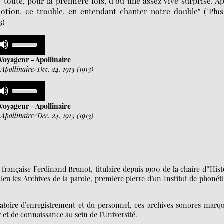
oute, pour la première fois, d’où une assez vive surprise. A
tion, ce trouble, en entendant chanter notre double" ("Plu
3)
Use
Up/Down
n
Arrow
Voyageur - Apollinaire
keys
Apollinaire/Dec. 24, 1913 (1913)
to
increase
Use
or
Up/Down
n
decrease
Arrow
Voyageur - Apollinaire
volume.
keys
Apollinaire/Dec. 24, 1913 (1913)
to
increase
or
decrease
volume.
e française Ferdinand Brunot, titulaire depuis 1900 de la chaire d’"Hist
lieu les Archives de la parole, première pierre d’un Institut de phonét
atoire d’enregistrement et du personnel, ces archives sonores marq
t de connaissance au sein de l’Université.