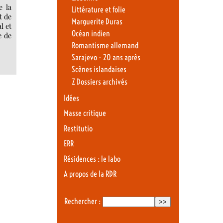
e la
Littérature et folie
t de
Marguerite Duras
l et
Océan indien
e de
Romantisme allemand
Sarajevo - 20 ans après
Scènes islandaises
Z Dossiers archivés
Idées
Masse critique
Restitutio
ERR
Résidences : le labo
A propos de la RDR
Rechercher :