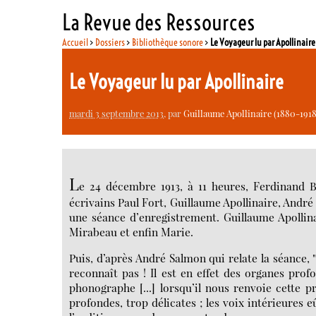
La Revue des Ressources
Accueil
>
Dossiers
>
Bibliothèque sonore
>
Le Voyageur lu par Apollinaire
Le Voyageur lu par Apollinaire
mardi 3 septembre 2013
, par
Guillaume Apollinaire (1880-1918
L
e 24 décembre 1913, à 11 heures, Ferdinand B
écrivains Paul Fort, Guillaume Apollinaire, André
une séance d’enregistrement. Guillaume Apollina
Mirabeau et enfin Marie.
Puis, d’après André Salmon qui relate la séance, "
reconnaît pas ! Il est en effet des organes pro
phonographe [...] lorsqu’il nous renvoie cette p
profondes, trop délicates ; les voix intérieures 