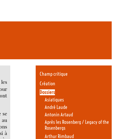
Champ critique
 les
Création
pour
Dossiers
Pont
Asiatiques
André Laude
e se
Antonin Artaud
e au
Après les Rosenberg / Legacy of the
ions
Rosenbergs
si à
Arthur Rimbaud