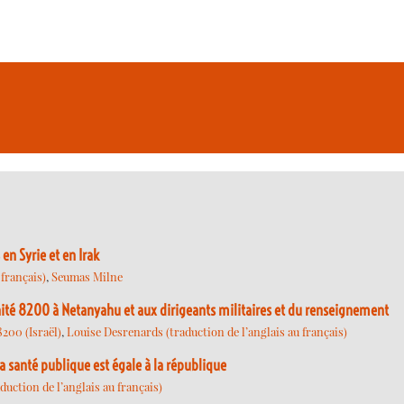
n Syrie et en Irak
 français)
,
Seumas Milne
Unité 8200 à Netanyahu et aux dirigeants militaires et du renseignement
8200 (Israël)
,
Louise Desrenards (traduction de l’anglais au français)
a santé publique est égale à la république
uction de l’anglais au français)