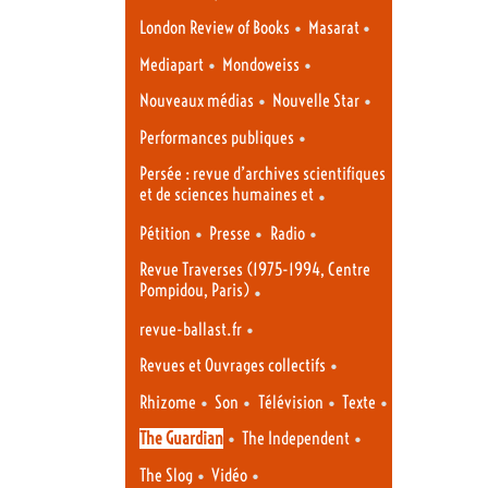
•
•
London Review of Books
Masarat
•
•
Mediapart
Mondoweiss
•
•
Nouveaux médias
Nouvelle Star
•
Performances publiques
Persée : revue d’archives scientifiques
et de sciences humaines et
•
•
•
•
Pétition
Presse
Radio
Revue Traverses (1975-1994, Centre
Pompidou, Paris)
•
•
revue-ballast.fr
•
Revues et Ouvrages collectifs
•
•
•
•
Rhizome
Son
Télévision
Texte
•
•
The Guardian
The Independent
•
•
The Slog
Vidéo