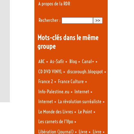
A propos de la RDR
Rechercher :
Mots-clés dans le même
groupe
•
•
•
•
ABC
As-Safïr
Blog
Canal+
•
•
CD DVD VINYL
discorough.blogspot
•
•
France 2
France Culture
•
•
Info-Palestine.eu
Internet
•
•
Internet
La révolution surréaliste
•
•
Le Monde des Livres
Le Point
•
Les carnets de l’Ifpo
•
•
•
Libération (journal)
Livre
Livre