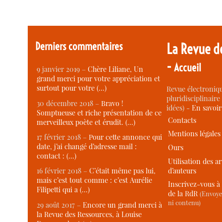
Derniers commentaires
La Revue d
-
Accueil
9 janvier 2019 –
Chère Liliane, Un
grand merci pour votre appréciation et
surtout pour votre (…)
Revue électroniqu
pluridisciplinaire 
30 décembre 2018 –
Bravo !
idées) -
En savoi
Somptueuse et riche présentation de ce
Contacts
merveilleux poète et érudit. (…)
Mentions légales
17 février 2018 –
Pour cette annonce qui
date, j’ai changé d’adresse mail :
Ours
contact : (…)
Utilisation des ar
d’auteurs
16 février 2018 –
C’était même pas lui,
mais c’est tout comme : c’est Aurélie
Inscrivez-vous à 
Filipetti qui a (…)
de la RdR
(Envoye
ni contenu)
29 août 2017 –
Encore un grand merci à
la Revue des Ressources, à Louise