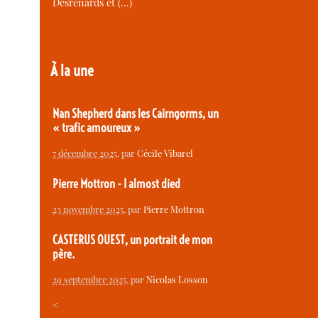
Desrenards et (…)
À la une
Nan Shepherd dans les Cairngorms, un
« trafic amoureux »
7 décembre 2025
, par
Cécile Vibarel
Pierre Mottron - I almost died
23 novembre 2025
, par
Pierre Mottron
CASTERUS OUEST, un portrait de mon
père.
29 septembre 2025
, par
Nicolas Losson
<