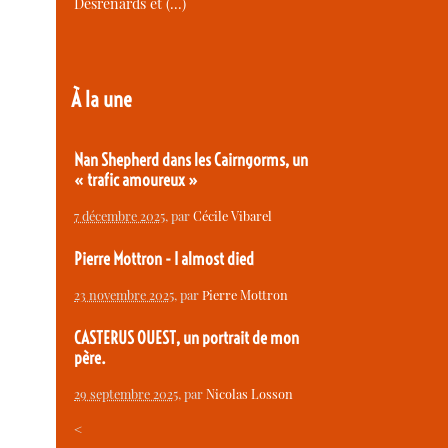
Desrenards et (…)
À la une
Nan Shepherd dans les Cairngorms, un
« trafic amoureux »
7 décembre 2025
, par
Cécile Vibarel
Pierre Mottron - I almost died
23 novembre 2025
, par
Pierre Mottron
CASTERUS OUEST, un portrait de mon
père.
29 septembre 2025
, par
Nicolas Losson
<