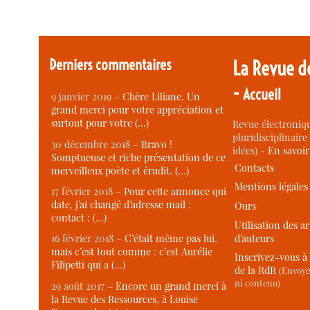
Derniers commentaires
La Revue d
-
Accueil
9 janvier 2019 –
Chère Liliane, Un
grand merci pour votre appréciation et
surtout pour votre (…)
Revue électroniqu
pluridisciplinaire 
30 décembre 2018 –
Bravo !
idées) -
En savoi
Somptueuse et riche présentation de ce
Contacts
merveilleux poète et érudit. (…)
Mentions légales
17 février 2018 –
Pour cette annonce qui
date, j’ai changé d’adresse mail :
Ours
contact : (…)
Utilisation des ar
d’auteurs
16 février 2018 –
C’était même pas lui,
mais c’est tout comme : c’est Aurélie
Inscrivez-vous à 
Filipetti qui a (…)
de la RdR
(Envoye
ni contenu)
29 août 2017 –
Encore un grand merci à
la Revue des Ressources, à Louise