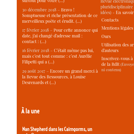
surtout pour votre (…)
Revue électroniqu
pluridisciplinaire 
30 décembre 2018 –
Bravo !
idées) -
En savoi
Somptueuse et riche présentation de ce
Contacts
merveilleux poète et érudit. (…)
Mentions légales
17 février 2018 –
Pour cette annonce qui
date, j’ai changé d’adresse mail :
Ours
contact : (…)
Utilisation des ar
d’auteurs
16 février 2018 –
C’était même pas lui,
mais c’est tout comme : c’est Aurélie
Inscrivez-vous à 
Filipetti qui a (…)
de la RdR
(Envoye
ni contenu)
29 août 2017 –
Encore un grand merci à
la Revue des Ressources, à Louise
Desrenards et (…)
À la une
Nan Shepherd dans les Cairngorms, un