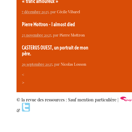
« trafic amoureux »
7 décembre 2025
, par
Cécile Vibarel
Pierre Mottron - I almost died
23 novembre 2025
, par
Pierre Mottron
CASTERUS OUEST, un portrait de mon
père.
29 septembre 2025
, par
Nicolas Losson
<
>
© la revue des ressources : Sauf mention particulière |
&