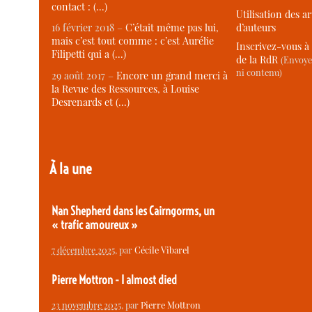
contact : (…)
Utilisation des ar
d’auteurs
16 février 2018 –
C’était même pas lui,
mais c’est tout comme : c’est Aurélie
Inscrivez-vous à 
Filipetti qui a (…)
de la RdR
(Envoye
ni contenu)
29 août 2017 –
Encore un grand merci à
la Revue des Ressources, à Louise
Desrenards et (…)
À la une
Nan Shepherd dans les Cairngorms, un
« trafic amoureux »
7 décembre 2025
, par
Cécile Vibarel
Pierre Mottron - I almost died
23 novembre 2025
, par
Pierre Mottron