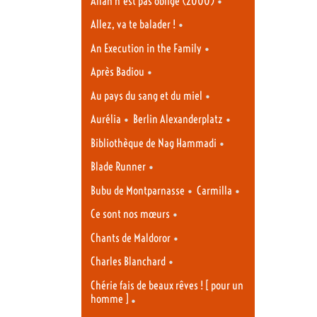
•
Allah n’est pas obligé (2000)
•
Allez, va te balader !
•
An Execution in the Family
•
Après Badiou
•
Au pays du sang et du miel
•
•
Aurélia
Berlin Alexanderplatz
•
Bibliothèque de Nag Hammadi
•
Blade Runner
•
•
Bubu de Montparnasse
Carmilla
•
Ce sont nos mœurs
•
Chants de Maldoror
•
Charles Blanchard
Chérie fais de beaux rêves ! [ pour un
homme ]
•