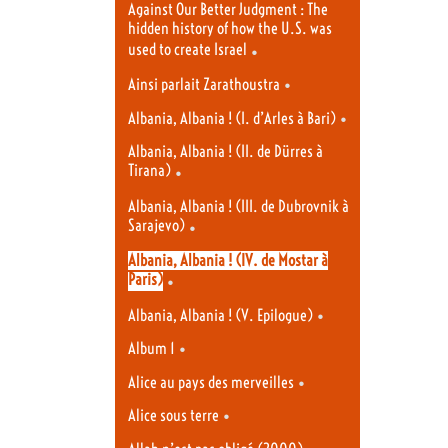
Against Our Better Judgment : The
hidden history of how the U.S. was
used to create Israel
•
•
Ainsi parlait Zarathoustra
•
Albania, Albania ! (I. d’Arles à Bari)
Albania, Albania ! (II. de Dürres à
Tirana)
•
Albania, Albania ! (III. de Dubrovnik à
Sarajevo)
•
Albania, Albania ! (IV. de Mostar à
Paris)
•
•
Albania, Albania ! (V. Epilogue)
•
Album 1
•
Alice au pays des merveilles
•
Alice sous terre