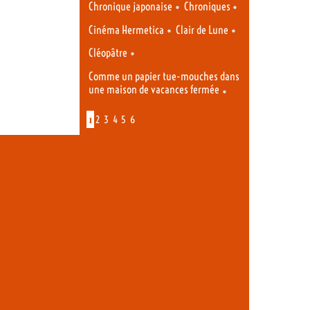
•
•
Chronique japonaise
Chroniques
•
•
Cinéma Hermetica
Clair de Lune
•
Cléopâtre
Comme un papier tue-mouches dans
une maison de vacances fermée
•
1
2
3
4
5
6