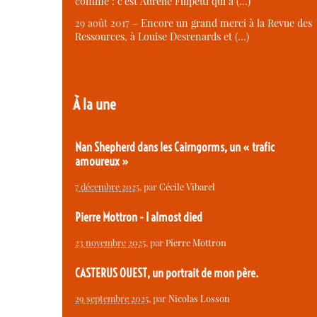
comme : c’est Aurélie Filipetti qui a (…)
29 août 2017 –
Encore un grand merci à la Revue des
Ressources, à Louise Desrenards et (…)
À la une
Nan Shepherd dans les Cairngorms, un « trafic
amoureux »
7 décembre 2025
, par
Cécile Vibarel
Pierre Mottron - I almost died
23 novembre 2025
, par
Pierre Mottron
CASTERUS OUEST, un portrait de mon père.
29 septembre 2025
, par
Nicolas Losson