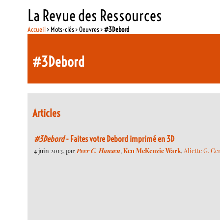
La Revue des Ressources
Accueil
> Mots-clés > Oeuvres >
#3Debord
#3Debord
Articles
#3Debord
- Faites votre Debord imprimé en 3D
4 juin 2013, par
Peer C. Hansen
,
Ken McKenzie Wark
,
Aliette G. C