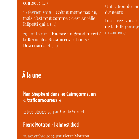
contact : (…)
Utilisation des ar
d’auteurs
16 février 2018 –
C’était même pas lui,
mais c’est tout comme : c’est Aurélie
Inscrivez-vous à 
Filipetti qui a (…)
de la RdR
(Envoye
ni contenu)
29 août 2017 –
Encore un grand merci à
la Revue des Ressources, à Louise
Desrenards et (…)
À la une
Nan Shepherd dans les Cairngorms, un
« trafic amoureux »
7 décembre 2025
, par
Cécile Vibarel
Pierre Mottron - I almost died
23 novembre 2025
, par
Pierre Mottron