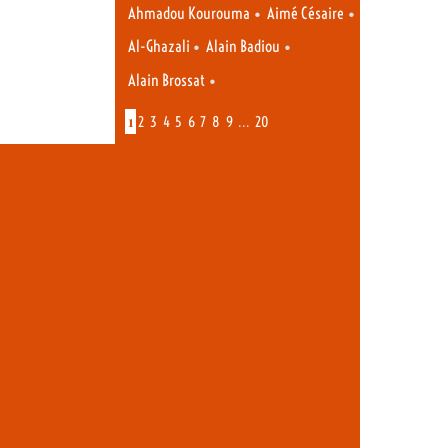
•
•
Ahmadou Kourouma
Aimé Césaire
•
•
Al-Ghazali
Alain Badiou
•
Alain Brossat
1
…
2
3
4
5
6
7
8
9
20