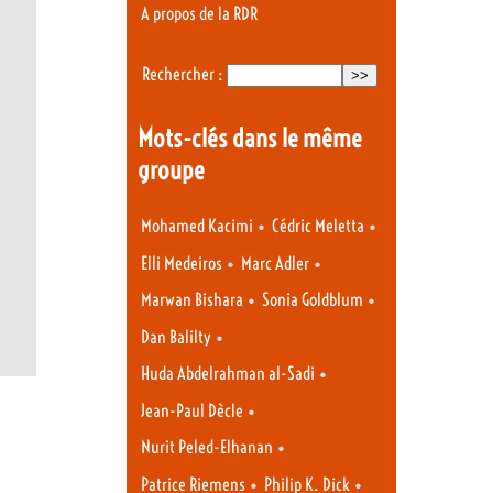
A propos de la RDR
Rechercher :
Mots-clés dans le même
groupe
•
•
Mohamed Kacimi
Cédric Meletta
•
•
Elli Medeiros
Marc Adler
•
•
Marwan Bishara
Sonia Goldblum
•
Dan Balilty
•
Huda Abdelrahman al-Sadi
•
Jean-Paul Dècle
•
Nurit Peled-Elhanan
•
•
Patrice Riemens
Philip K. Dick