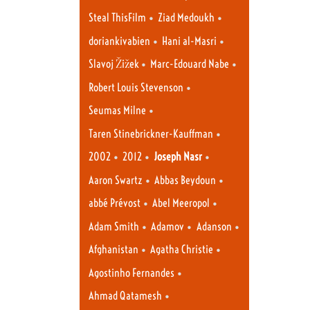
•
•
Steal ThisFilm
Ziad Medoukh
•
•
doriankivabien
Hani al-Masri
•
•
Slavoj Žižek
Marc-Edouard Nabe
•
Robert Louis Stevenson
•
Seumas Milne
•
Taren Stinebrickner-Kauffman
•
•
•
2002
2012
Joseph Nasr
•
•
Aaron Swartz
Abbas Beydoun
•
•
abbé Prévost
Abel Meeropol
•
•
•
Adam Smith
Adamov
Adanson
•
•
Afghanistan
Agatha Christie
•
Agostinho Fernandes
•
Ahmad Qatamesh