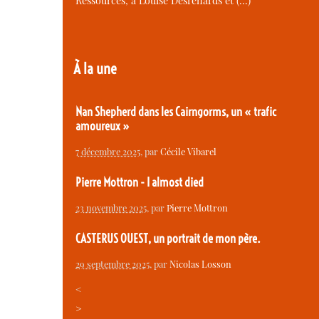
Ressources, à Louise Desrenards et (…)
À la une
Nan Shepherd dans les Cairngorms, un « trafic
amoureux »
7 décembre 2025
, par
Cécile Vibarel
Pierre Mottron - I almost died
23 novembre 2025
, par
Pierre Mottron
CASTERUS OUEST, un portrait de mon père.
29 septembre 2025
, par
Nicolas Losson
<
>