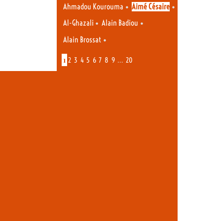
•
•
Ahmadou Kourouma
Aimé Césaire
•
•
Al-Ghazali
Alain Badiou
•
Alain Brossat
1
…
2
3
4
5
6
7
8
9
20