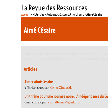
La Revue des Ressources
Accueil
> Mots-clés > Auteurs, Créateurs, Chercheurs >
Aimé Césaire
Aimé Césaire
Aimé Césaire, de son nom complet Aimé Fernand David Cé
de-France, est un poète et est l’un des fondateurs du 
Articles
Aimer Aimé Césaire
3 février 2010, par
Xavier Zimbardo
Un thrène pour une journée noire. L’indépendance du Co
5 mars 2020, par
Yves Mbama-Ngankoua