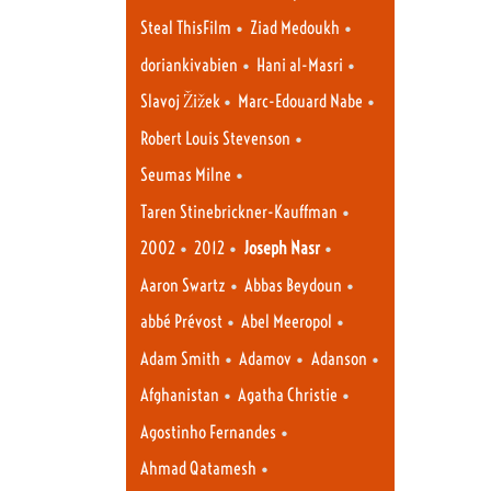
•
•
Steal ThisFilm
Ziad Medoukh
•
•
doriankivabien
Hani al-Masri
•
•
Slavoj Žižek
Marc-Edouard Nabe
•
Robert Louis Stevenson
•
Seumas Milne
•
Taren Stinebrickner-Kauffman
•
•
•
2002
2012
Joseph Nasr
•
•
Aaron Swartz
Abbas Beydoun
•
•
abbé Prévost
Abel Meeropol
•
•
•
Adam Smith
Adamov
Adanson
•
•
Afghanistan
Agatha Christie
•
Agostinho Fernandes
•
Ahmad Qatamesh