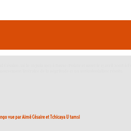
saire, né le 26 juin 1913 à Basse-Pointe et mort le 17 avril 2008 à F
mouvement littéraire de la négritude et un anticolonialiste résolu.
ngo vue par Aimé Césaire et Tchicaya U tamsi