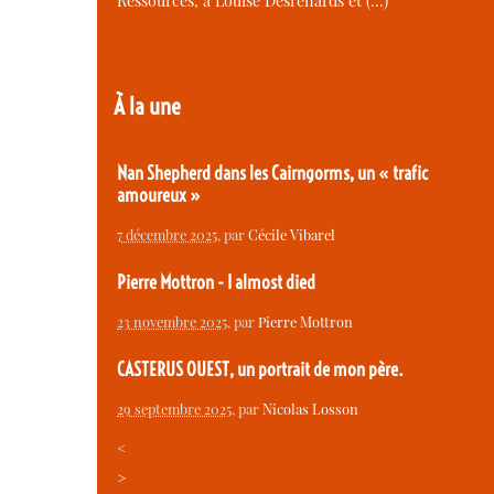
Ressources, à Louise Desrenards et (…)
À la une
Nan Shepherd dans les Cairngorms, un « trafic
amoureux »
7 décembre 2025
, par
Cécile Vibarel
Pierre Mottron - I almost died
23 novembre 2025
, par
Pierre Mottron
CASTERUS OUEST, un portrait de mon père.
29 septembre 2025
, par
Nicolas Losson
<
>