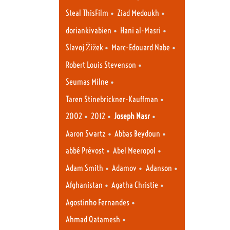
•
•
Steal ThisFilm
Ziad Medoukh
•
•
doriankivabien
Hani al-Masri
•
•
Slavoj Žižek
Marc-Edouard Nabe
•
Robert Louis Stevenson
•
Seumas Milne
•
Taren Stinebrickner-Kauffman
•
•
•
2002
2012
Joseph Nasr
•
•
Aaron Swartz
Abbas Beydoun
•
•
abbé Prévost
Abel Meeropol
•
•
•
Adam Smith
Adamov
Adanson
•
•
Afghanistan
Agatha Christie
•
Agostinho Fernandes
•
Ahmad Qatamesh