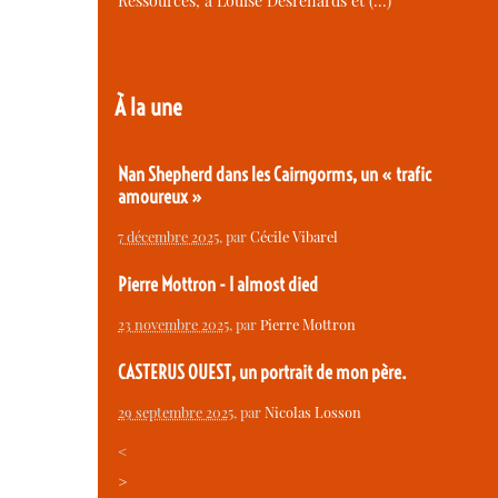
Ressources, à Louise Desrenards et (…)
À la une
Nan Shepherd dans les Cairngorms, un « trafic
amoureux »
7 décembre 2025
, par
Cécile Vibarel
Pierre Mottron - I almost died
23 novembre 2025
, par
Pierre Mottron
CASTERUS OUEST, un portrait de mon père.
29 septembre 2025
, par
Nicolas Losson
<
>