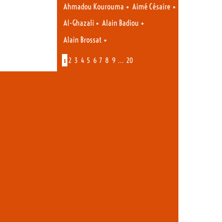
•
•
Ahmadou Kourouma
Aimé Césaire
•
•
Al-Ghazali
Alain Badiou
•
Alain Brossat
1
…
2
3
4
5
6
7
8
9
20