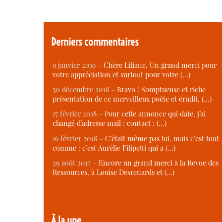
Derniers commentaires
9 janvier 2019 –
Chère Liliane, Un grand merci pour
votre appréciation et surtout pour votre (…)
30 décembre 2018 –
Bravo ! Somptueuse et riche
présentation de ce merveilleux poète et érudit. (…)
17 février 2018 –
Pour cette annonce qui date, j’ai
changé d’adresse mail : contact : (…)
16 février 2018 –
C’était même pas lui, mais c’est tout
comme : c’est Aurélie Filipetti qui a (…)
29 août 2017 –
Encore un grand merci à la Revue des
Ressources, à Louise Desrenards et (…)
À la une