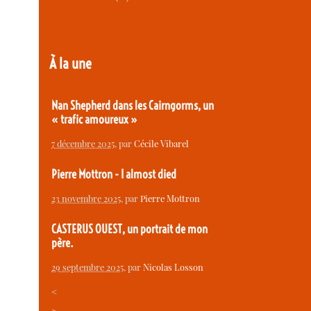
À la une
Nan Shepherd dans les Cairngorms, un
« trafic amoureux »
7 décembre 2025
, par
Cécile Vibarel
Pierre Mottron - I almost died
23 novembre 2025
, par
Pierre Mottron
CASTERUS OUEST, un portrait de mon
père.
29 septembre 2025
, par
Nicolas Losson
<