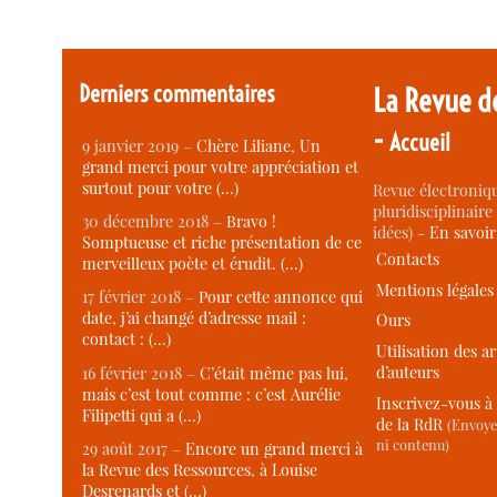
Derniers commentaires
La Revue d
-
Accueil
9 janvier 2019 –
Chère Liliane, Un
grand merci pour votre appréciation et
surtout pour votre (…)
Revue électroniqu
pluridisciplinaire 
30 décembre 2018 –
Bravo !
idées) -
En savoi
Somptueuse et riche présentation de ce
Contacts
merveilleux poète et érudit. (…)
Mentions légales
17 février 2018 –
Pour cette annonce qui
date, j’ai changé d’adresse mail :
Ours
contact : (…)
Utilisation des ar
d’auteurs
16 février 2018 –
C’était même pas lui,
mais c’est tout comme : c’est Aurélie
Inscrivez-vous à 
Filipetti qui a (…)
de la RdR
(Envoye
ni contenu)
29 août 2017 –
Encore un grand merci à
la Revue des Ressources, à Louise
Desrenards et (…)