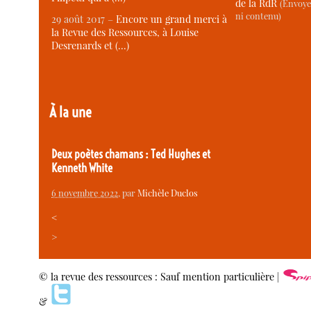
de la RdR
(Envoye
ni contenu)
29 août 2017 –
Encore un grand merci à
la Revue des Ressources, à Louise
Desrenards et (…)
À la une
Deux poètes chamans : Ted Hughes et
Kenneth White
6 novembre 2022
, par
Michèle Duclos
<
>
© la revue des ressources : Sauf mention particulière |
&