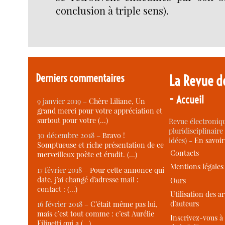
conclusion à triple sens).
Derniers commentaires
La Revue d
-
Accueil
9 janvier 2019 –
Chère Liliane, Un
grand merci pour votre appréciation et
surtout pour votre (…)
Revue électroniqu
pluridisciplinaire 
30 décembre 2018 –
Bravo !
idées) -
En savoi
Somptueuse et riche présentation de ce
Contacts
merveilleux poète et érudit. (…)
Mentions légales
17 février 2018 –
Pour cette annonce qui
date, j’ai changé d’adresse mail :
Ours
contact : (…)
Utilisation des ar
d’auteurs
16 février 2018 –
C’était même pas lui,
mais c’est tout comme : c’est Aurélie
Inscrivez-vous à 
Filipetti qui a (…)