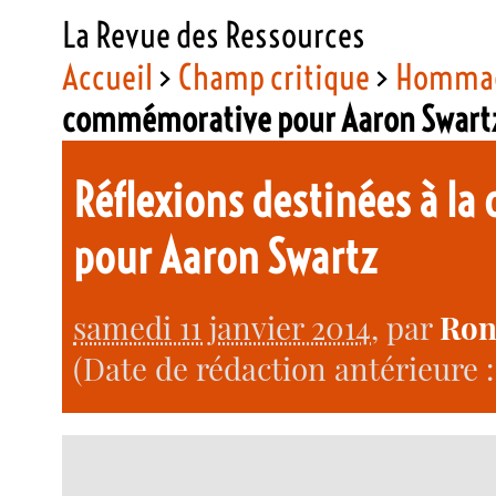
La Revue des Ressources
Accueil
>
Champ critique
>
Homma
commémorative pour Aaron Swart
Réflexions destinées à 
pour Aaron Swartz
samedi 11 janvier 2014
, par
Ron
(Date de rédaction antérieure : 