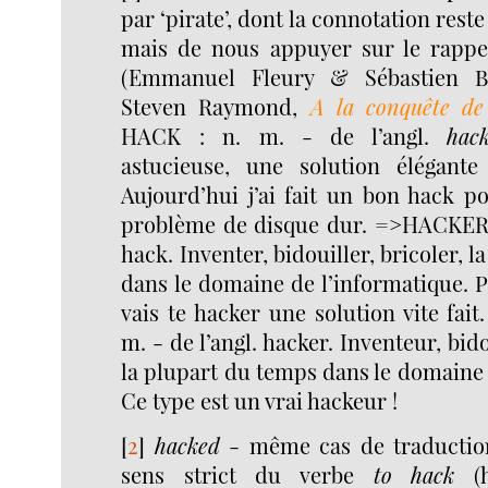
par ‘pirate’, dont la connotation reste
mais de nous appuyer sur le rappe
(Emmanuel Fleury & Sébastien Bl
Steven Raymond,
A la conquête de
HACK : n. m. - de l’angl.
hac
astucieuse, une solution élégant
Aujourd’hui j’ai fait un bon hack 
problème de disque dur. =>HACKER : v
hack. Inventer, bidouiller, bricoler, 
dans le domaine de l’informatique. 
vais te hacker une solution vite fa
m. - de l’angl. hacker. Inventeur, bido
la plupart du temps dans le domaine 
Ce type est un vrai hackeur !
[
2
]
hacked
- même cas de traducti
sens strict du verbe
to hack
(h