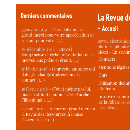
Derniers commentaires
La Revue d
-
Accueil
9 janvier 2019 –
Chère Liliane, Un
grand merci pour votre appréciation et
surtout pour votre (…)
Revue électroniqu
pluridisciplinaire 
30 décembre 2018 –
Bravo !
idées) -
En savoi
Somptueuse et riche présentation de ce
Contacts
merveilleux poète et érudit. (…)
Mentions légales
17 février 2018 –
Pour cette annonce qui
date, j’ai changé d’adresse mail :
Ours
contact : (…)
Utilisation des ar
d’auteurs
16 février 2018 –
C’était même pas lui,
mais c’est tout comme : c’est Aurélie
Inscrivez-vous à 
Filipetti qui a (…)
de la RdR
(Envoye
ni contenu)
29 août 2017 –
Encore un grand merci à
la Revue des Ressources, à Louise
Desrenards et (…)