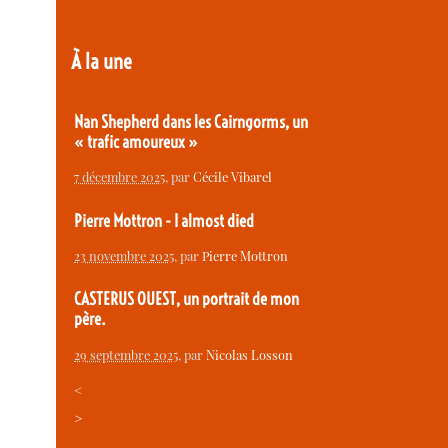
À la une
Nan Shepherd dans les Cairngorms, un
« trafic amoureux »
7 décembre 2025
, par
Cécile Vibarel
Pierre Mottron - I almost died
23 novembre 2025
, par
Pierre Mottron
CASTERUS OUEST, un portrait de mon
père.
29 septembre 2025
, par
Nicolas Losson
<
>