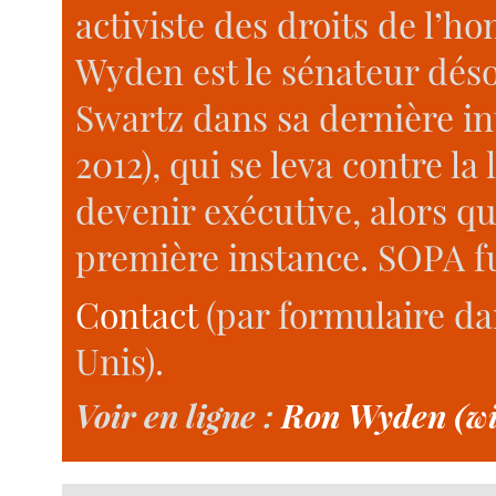
activiste des droits de l’
Wyden est le sénateur déso
Swartz dans sa dernière in
2012), qui se leva contre l
devenir exécutive, alors qu
première instance. SOPA fu
Contact
(par formulaire dan
Unis).
Voir en ligne :
Ron Wyden (wi