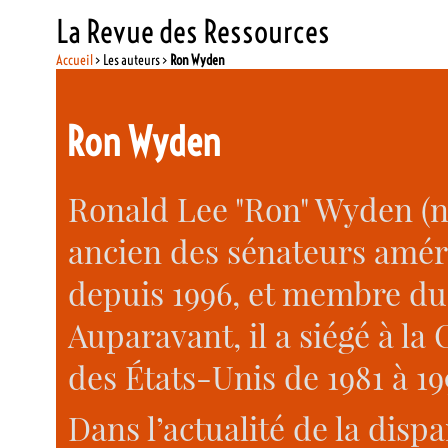
La Revue des Ressources
Accueil
> Les auteurs >
Ron Wyden
Ron Wyden
Ronald Lee "Ron" Wyden (né 
ancien des sénateurs améri
depuis 1996, et membre du
Auparavant, il a siégé à l
des États-Unis de 1981 à 19
Dans l’actualité de la disp