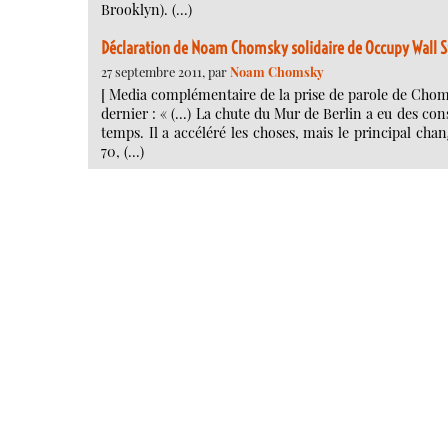
Brooklyn). (…)
Déclaration de Noam Chomsky solidaire de Occupy Wall S
27 septembre 2011, par
Noam Chomsky
[ Media complémentaire de la prise de parole de Cho
dernier : « (...) La chute du Mur de Berlin a eu des co
temps. Il a accéléré les choses, mais le principal chan
70, (…)