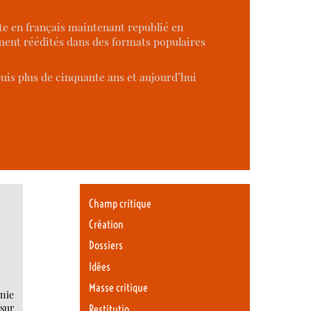
ste en français maintenant republié en
ement réédités dans des formats populaires
uis plus de cinquante ans et aujourd’hui
Champ critique
Création
Dossiers
Idées
Masse critique
rnie
 sur
Restitutio