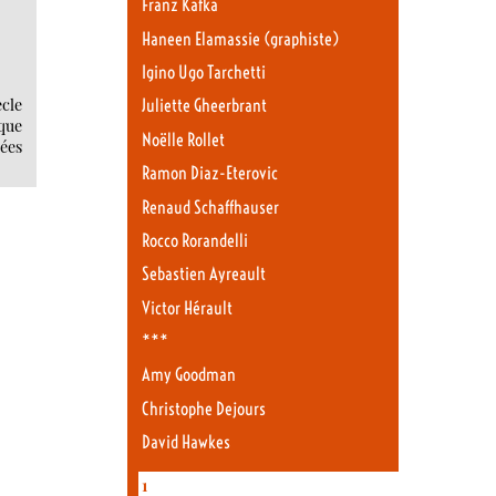
Franz Kafka
Haneen Elamassie (graphiste)
Igino Ugo Tarchetti
cle
Juliette Gheerbrant
lque
Noëlle Rollet
nées
Ramon Diaz-Eterovic
Renaud Schaffhauser
Rocco Rorandelli
Sebastien Ayreault
Victor Hérault
***
Amy Goodman
Christophe Dejours
David Hawkes
1