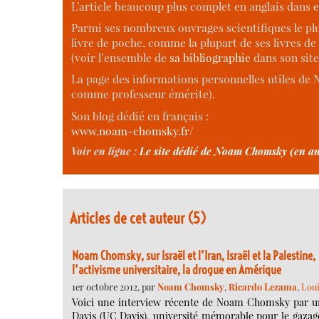
L’article beaucoup plus complet en anglais dans
e
Parmi ses nombreux ouvrages scientifiques le pl
livre de poche, comme la plupart de ses livres de
(voir l’ensemble de
sa bibliographie
dans son site
La page des informations personnelles utiles d
comme professeur émérite).
Son blog dédié en français :
www.noam-chomsky.fr/
Voir en ligne :
Le site dédié de Noam Chomsky (en an
Articles de cet auteur (5)
Noam Chomsky, sur Israël et l’Iran, Israël et la Palestine,
l’activisme universitaire, la drogue en Amérique
1er octobre 2012, par
Noam Chomsky
,
Ricardo Lezama
,
Loui
Voici une interview récente de Noam Chomsky par un é
Davis (UC Davis), université mémorable pour le gazage