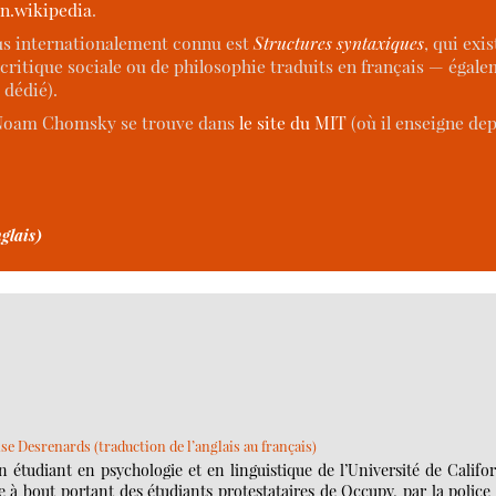
n.wikipedia
.
us internationalement connu est
Structures syntaxiques
, qui exi
 critique sociale ou de philosophie traduits en français — égal
 dédié).
e Noam Chomsky se trouve dans
le site du MIT
(où il enseigne dep
glais)
se Desrenards (traduction de l’anglais au français)
tudiant en psychologie et en linguistique de l’Université de Califo
 à bout portant des étudiants protestataires de Occupy, par la police