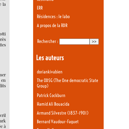
e la
ERR
Résidences : le labo
A propos de la RDR
otti
près
Rechercher :
ttes
Les auteurs
doriankivabien
rmer
t en
The ODSG (The One democratic State
dits
Group)
Patrick Cockburn
Hamid Ali Bouacida
Armand Silvestre (1837-1901)
vril
Park
Bernard Vaudour-Faguet
ée à