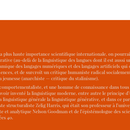
 plus haute importance scientifique internationale, on pourrai
rative (au-delà de la linguistique des langues dont il est aussi 
amique des langages numériques et des langages artificiels qui 
iences, et de surcroît un critique humaniste radical socialemen
a jeunesse (anarchiste — critique du stalinisme).
t comportementaliste, et une homme de connaissance dans tous l
voir inventé la linguistique moderne, entre autre le principe d
 linguistique générale la linguistique générative, et dans ce p
te structuraliste Zelig Harris, qui était son professeur à l’unive
 et analytique Nelson Goodman et de l’épistémologue des scie
ées 40.