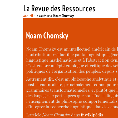
La Revue des Ressources
Accueil
> Les auteurs >
Noam Chomsky
Noam Chomsky
Noam Chomsky est un intellectuel américain de la
contribution irréductible par la linguistique géné
linguistique mathématique et à l’abstraction dyn
C’est encore un épistémologue et critique des sc
politiques de l’organisation des peuples, depuis s
Autrement dit, c’est un philosophe analytique e
post-structuraliste, principalement connu pour a
grammaires transformationnelles, et plutôt que la
des langages experts après que son aîné, le linguis
l’enseignement du philosophe comportementaliste
d’intégrer la recherche linguistique, dans les ann
L’article
Noam Chomsky
dans
fr.wikipédia