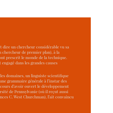
t dire un chercheur considérable vu sa
un chercheur de premier plan), à la
ont prescrit le monde de la technique.
t engagé dans les grandes causes
es domaines, un linguiste scientifique
’une grammaire générale à l’instar des
arcours d’avoir ouvert le développement
rsité de Pennsylvanie (où il reçut aussi
nces C. West Churchman), l’ait convaincu