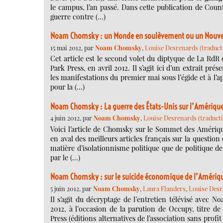
le campus, l’an passé. Dans cette publication de Cou
guerre contre (…)
Noam Chomsky : un Monde en soulèvement ou un Nouvel
15 mai 2012, par
Noam Chomsky
,
Louise Desrenards (traducti
Cet article est le second volet du diptyque de La Rd
Park Press, en avril 2012. Il s’agit ici d’un extrait 
les manifestations du premier mai sous l’égide et à l
pour la (…)
Noam Chomsky : La guerre des États-Unis sur l’Amérique
4 juin 2012, par
Noam Chomsky
,
Louise Desrenards (traductio
Voici l’article de Chomsky sur le Sommet des Amérique
en aval des meilleurs articles français sur la questio
matière d’isolationnisme politique que de politique de
par le (…)
Noam Chomsky : sur le suicide économique de l’Amériq
5 juin 2012, par
Noam Chomsky
,
Laura Flanders
,
Louise Desre
Il s’agit du décryptage de l’entretien télévisé avec
2012, à l’occasion de la parution de Occupy, titre de 
Press (éditions alternatives de l’association sans prof