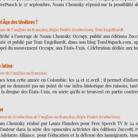
nterPunch le 27 septembre, Noam Chomsky répond sur la possibilité d
 Âge des ténèbres ?
on de l’anglais au français)
,
Régis Poulet (traduction)
,
Tom Engelhardt
R dédié à l’ouvrage de Noam Chomsky Occupy, publié aux éditions Zucc
présenté et publié par Tom Engelhardt, dans son blog TomDispach.com, a
’appel du mouvement Occupy, aux États-Unis. Célébration dédiée aux lu
 latine
n de l’anglais au français)
s tenu cette année en Colombie, les 14 et 15 avril ; il permet d’info
n qui ne donnent pas un point de vue infra-historique des raisons, tan
 la drogue des États-Unis, en sorte qu’ils se trouvent en partie contre
ue
nards (traduction de l’anglais au français)
,
Régis Poulet (traduction)
 Noam Chomsky réalisé par Laura Flanders pour Free Speech TV le 24 a
l’auteur dans la série des opuscules activistes des éditions Zuccotti 
it Adelante Alliance, pour l’éducation et la défense des immigrants, bas