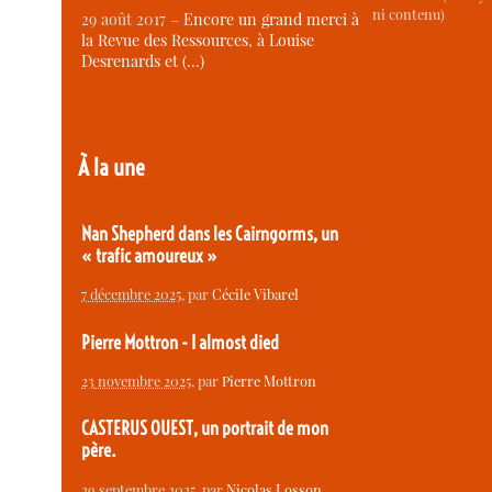
ni contenu)
29 août 2017 –
Encore un grand merci à
la Revue des Ressources, à Louise
Desrenards et (…)
À la une
Nan Shepherd dans les Cairngorms, un
« trafic amoureux »
7 décembre 2025
, par
Cécile Vibarel
Pierre Mottron - I almost died
23 novembre 2025
, par
Pierre Mottron
CASTERUS OUEST, un portrait de mon
père.
29 septembre 2025
, par
Nicolas Losson