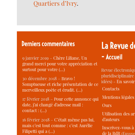
Quartiers d’Ivry
.
Derniers commentaires
La Revue d
-
Accueil
9 janvier 2019 –
Chère Liliane, Un
grand merci pour votre appréciation et
surtout pour votre (…)
Revue électroniqu
pluridisciplinaire 
30 décembre 2018 –
Bravo !
idées) -
En savoi
Somptueuse et riche présentation de ce
Contacts
merveilleux poète et érudit. (…)
Mentions légales
17 février 2018 –
Pour cette annonce qui
date, j’ai changé d’adresse mail :
Ours
contact : (…)
Utilisation des ar
d’auteurs
16 février 2018 –
C’était même pas lui,
mais c’est tout comme : c’est Aurélie
Inscrivez-vous à 
Filipetti qui a (…)
de la RdR
(Envoye