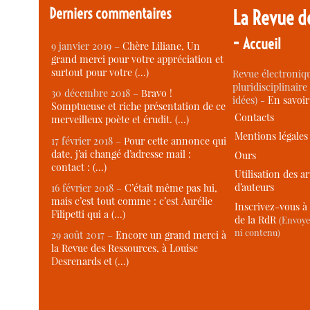
Derniers commentaires
La Revue d
-
Accueil
9 janvier 2019 –
Chère Liliane, Un
grand merci pour votre appréciation et
surtout pour votre (…)
Revue électroniqu
pluridisciplinaire 
30 décembre 2018 –
Bravo !
idées) -
En savoi
Somptueuse et riche présentation de ce
Contacts
merveilleux poète et érudit. (…)
Mentions légales
17 février 2018 –
Pour cette annonce qui
date, j’ai changé d’adresse mail :
Ours
contact : (…)
Utilisation des ar
d’auteurs
16 février 2018 –
C’était même pas lui,
mais c’est tout comme : c’est Aurélie
Inscrivez-vous à 
Filipetti qui a (…)
de la RdR
(Envoye
ni contenu)
29 août 2017 –
Encore un grand merci à
la Revue des Ressources, à Louise
Desrenards et (…)