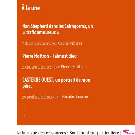
À la une
Nan Shepherd dans les Cairngorms, un
« trafic amoureux »
7 décembre 2025
, par
Cécile Vibarel
Pierre Mottron - I almost died
23 novembre 2025
, par
Pierre Mottron
CASTERUS OUEST, un portrait de mon
père.
29 septembre 2025
, par
Nicolas Losson
<
>
© la revue des ressources : Sauf mention particulière |