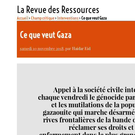
La Revue des Ressources
Accueil
>
Champ critique
>
Interventions
>
Ce que veut Gaza
Ce que veut Gaza
samedi 10 novembre 2018
, par
Haidar Eid
Appel à la société civile in
chaque vendredi le génocide par
et les mutilations de la popu
gazaouite qui marche désarmée
rives frontalières de la bande
réclamer ses droits et 
enfermement dans la plus gran