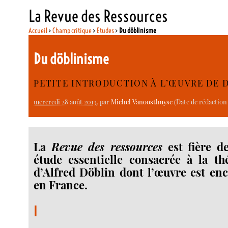
La Revue des Ressources
Accueil
>
Champ critique
>
Etudes
>
Du döblinisme
Du döblinisme
PETITE INTRODUCTION À L’ŒUVRE DE 
mercredi 28 août 2013
, par
Michel Vanoosthuyse
(Date de rédaction
La
Revue des ressources
est fière d
étude essentielle consacrée à la t
d’Alfred Döblin dont l’œuvre est en
en France.
I