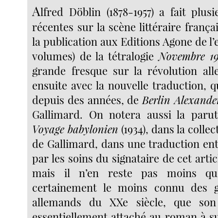
A
lfred Döblin (1878-1957) a fait plus
récentes sur la scène littéraire frança
la publication aux Editions Agone de l
volumes) de la tétralogie
Novembre 1
grande fresque sur la révolution al
ensuite avec la nouvelle traduction, q
depuis des années, de
Berlin Alexande
Gallimard. On notera aussi la paru
Voyage babylonien
(1934), dans la colle
de Gallimard, dans une traduction ent
par les soins du signataire de cet artic
mais il n’en reste pas moins qu
certainement le moins connu des g
allemands du XXe siècle, que s
essentiellement attaché au roman à su