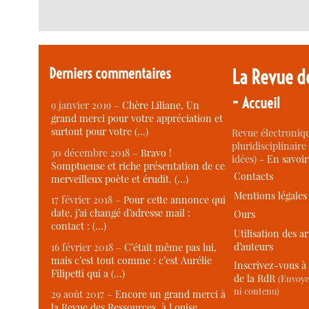
Derniers commentaires
La Revue d
-
Accueil
9 janvier 2019 –
Chère Liliane, Un
grand merci pour votre appréciation et
surtout pour votre (…)
Revue électroniqu
pluridisciplinaire 
30 décembre 2018 –
Bravo !
idées) -
En savoi
Somptueuse et riche présentation de ce
Contacts
merveilleux poète et érudit. (…)
Mentions légales
17 février 2018 –
Pour cette annonce qui
date, j’ai changé d’adresse mail :
Ours
contact : (…)
Utilisation des ar
d’auteurs
16 février 2018 –
C’était même pas lui,
mais c’est tout comme : c’est Aurélie
Inscrivez-vous à 
Filipetti qui a (…)
de la RdR
(Envoye
ni contenu)
29 août 2017 –
Encore un grand merci à
la Revue des Ressources, à Louise