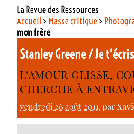
La Revue des Ressources
Accueil
>
Masse critique
>
Photogr
mon frère
Stanley Greene / Je t’écri
L’AMOUR GLISSE, C
CHERCHE À ENTRAVE
vendredi 26 août 2011
, par
Xavi