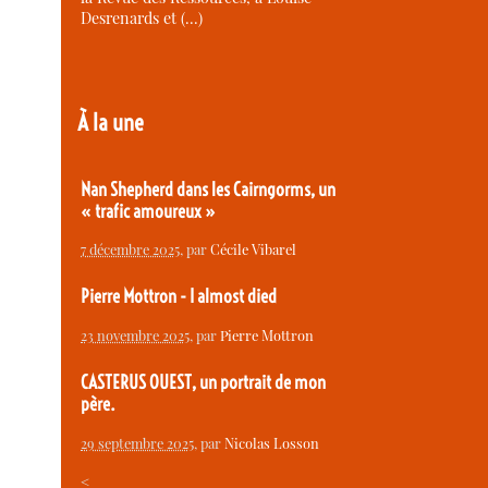
Desrenards et (…)
À la une
Nan Shepherd dans les Cairngorms, un
« trafic amoureux »
7 décembre 2025
, par
Cécile Vibarel
Pierre Mottron - I almost died
23 novembre 2025
, par
Pierre Mottron
CASTERUS OUEST, un portrait de mon
père.
29 septembre 2025
, par
Nicolas Losson
<