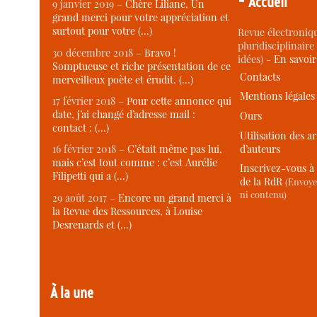
Accueil
9 janvier 2019 –
Chère Liliane, Un
grand merci pour votre appréciation et
surtout pour votre (…)
Revue électroniqu
pluridisciplinaire 
30 décembre 2018 –
Bravo !
idées) -
En savoi
Somptueuse et riche présentation de ce
Contacts
merveilleux poète et érudit. (…)
Mentions légales
17 février 2018 –
Pour cette annonce qui
date, j’ai changé d’adresse mail :
Ours
contact : (…)
Utilisation des ar
d’auteurs
16 février 2018 –
C’était même pas lui,
mais c’est tout comme : c’est Aurélie
Inscrivez-vous à 
Filipetti qui a (…)
de la RdR
(Envoye
ni contenu)
29 août 2017 –
Encore un grand merci à
la Revue des Ressources, à Louise
Desrenards et (…)
À la une