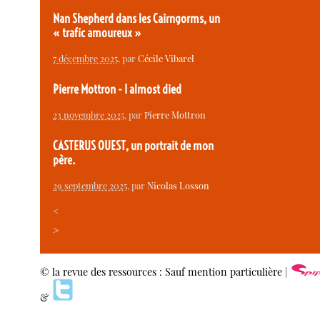
Nan Shepherd dans les Cairngorms, un
« trafic amoureux »
7 décembre 2025
, par
Cécile Vibarel
Pierre Mottron - I almost died
23 novembre 2025
, par
Pierre Mottron
CASTERUS OUEST, un portrait de mon
père.
29 septembre 2025
, par
Nicolas Losson
<
>
© la revue des ressources : Sauf mention particulière |
&