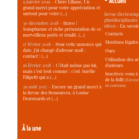
Accueil
9 janvier 2019 –
Chère Liliane, Un
grand merci pour votre appréciation et
surtout pour votre (…)
Revue électroniqu
pluridisciplinaire 
30 décembre 2018 –
Bravo !
idées) -
En savoi
Somptueuse et riche présentation de ce
Contacts
merveilleux poète et érudit. (…)
Mentions légales
17 février 2018 –
Pour cette annonce qui
date, j’ai changé d’adresse mail :
Ours
contact : (…)
Utilisation des ar
d’auteurs
16 février 2018 –
C’était même pas lui,
mais c’est tout comme : c’est Aurélie
Inscrivez-vous à 
Filipetti qui a (…)
de la RdR
(Envoye
ni contenu)
29 août 2017 –
Encore un grand merci à
la Revue des Ressources, à Louise
Desrenards et (…)
À la une