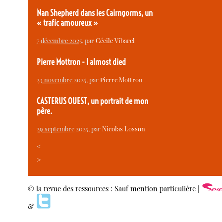
Nan Shepherd dans les Cairngorms, un
« trafic amoureux »
7 décembre 2025
, par
Cécile Vibarel
Pierre Mottron - I almost died
23 novembre 2025
, par
Pierre Mottron
CASTERUS OUEST, un portrait de mon
père.
29 septembre 2025
, par
Nicolas Losson
<
>
© la revue des ressources : Sauf mention particulière |
&