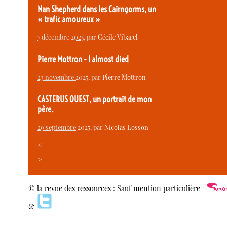
Nan Shepherd dans les Cairngorms, un
« trafic amoureux »
7 décembre 2025
, par
Cécile Vibarel
Pierre Mottron - I almost died
23 novembre 2025
, par
Pierre Mottron
CASTERUS OUEST, un portrait de mon
père.
29 septembre 2025
, par
Nicolas Losson
<
>
© la revue des ressources : Sauf mention particulière |
&