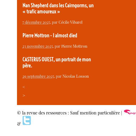
Nan Shepherd dans les Cairngorms, un
« trafic amoureux »
7 décembre 2025
, par
Cécile Vibarel
Pierre Mottron - I almost died
23 novembre 2025
, par
Pierre Mottron
CASTERUS OUEST, un portrait de mon
père.
29 septembre 2025
, par
Nicolas Losson
<
>
© la revue des ressources : Sauf mention particulière |
&